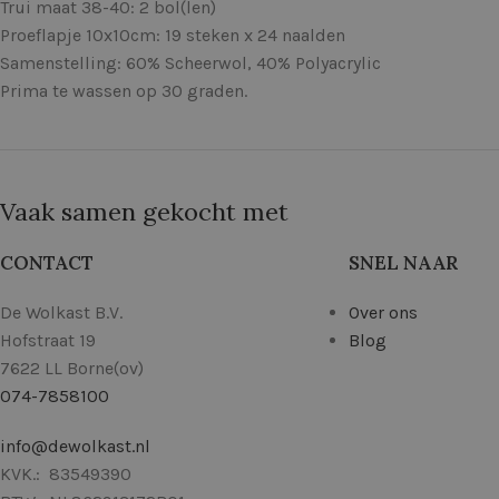
Trui maat 38-40: 2 bol(len)
Proeflapje 10x10cm: 19 steken x 24 naalden
Samenstelling: 60% Scheerwol, 40% Polyacrylic
Prima te wassen op 30 graden.
Vaak samen gekocht met
CONTACT
SNEL NAAR
De Wolkast B.V.
Over ons
Hofstraat 19
Blog
7622 LL Borne(ov)
074-7858100
info@dewolkast.nl
KVK.: 83549390