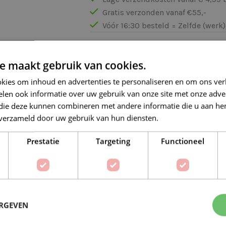
Gratis verzonden vanaf €55,-
Vóór 16:30 besteld = Zelfde (wer
Veilig online betalen
e maakt gebruik van cookies.
kies om inhoud en advertenties te personaliseren en om ons ver
len ook informatie over uw gebruik van onze site met onze adver
 die deze kunnen combineren met andere informatie die u aan hen
n verzameld door uw gebruik van hun diensten.
Lees verder
Op verlanglijstje
Delen:
Prestatie
Targeting
Functioneel
BESCHRIJVING
EXTRA INFORMATIE
ERGEVEN
Lana Grossa Gomitolo Fusione 2030