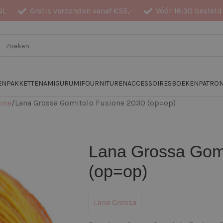
NL
Gratis verzonden vanaf €55,-
Vóór 16:30 besteld
EN
PAKKETTEN
AMIGURUMI
FOURNITUREN
ACCESSOIRES
BOEKEN
PATRO
one
Lana Grossa Gomitolo Fusione 2030 (op=op)
Lana Grossa Gomi
(op=op)
Lana Grossa