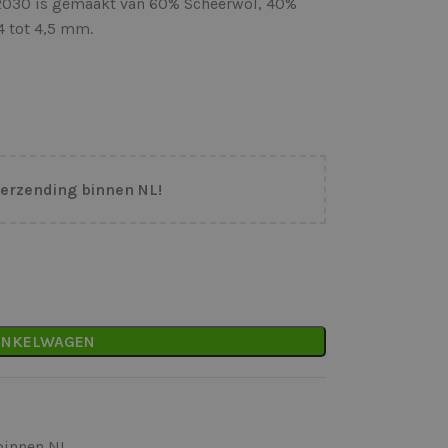
2030 is gemaakt van 60% Scheerwol, 40%
 4 tot 4,5 mm.
verzending binnen NL!
INKELWAGEN
binnen NL