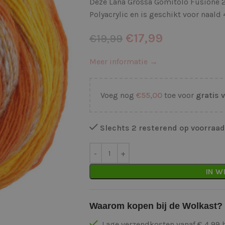
Deze Lana Grossa Gomitolo Fusione 
Polyacrylic en is geschikt voor naald
€
17,99
€
19,99
Meer informatie →
Voeg nog
€
55,00
toe voor
gratis 
Slechts 2 resterend op voorraad
IN W
Waarom kopen bij de Wolkast?
Lage verzendkosten vanaf € 4,99 