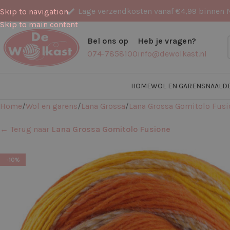
Lage verzendkosten vanaf €4,99 binnen 
Skip to navigation
Skip to main content
Bel ons op
Heb je vragen?
074-7858100
info@dewolkast.nl
HOME
WOL EN GARENS
NAALD
Home
Wol en garens
Lana Grossa
Lana Grossa Gomitolo Fusi
← Terug naar
Lana Grossa Gomitolo Fusione
-10%