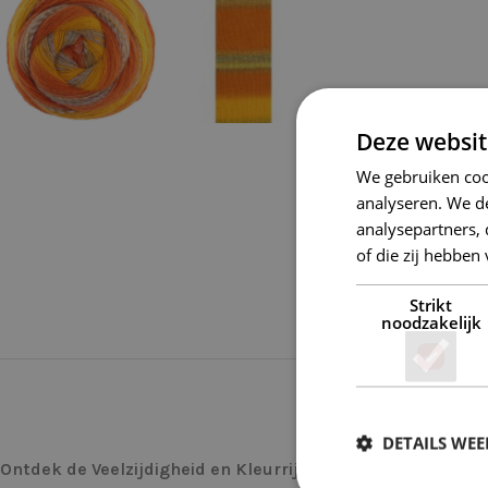
Deze websit
We gebruiken coo
analyseren. We de
analysepartners,
of die zij hebbe
Strikt
noodzakelijk
DETAILS WE
Ontdek de Veelzijdigheid en Kleurrijke Charme van deze 