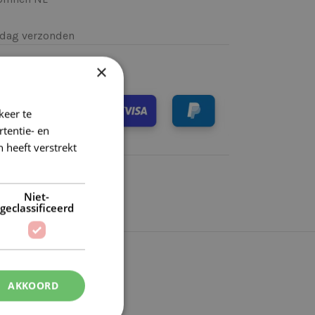
k)dag verzonden
×
keer te
tentie- en
 heeft verstrekt
Niet-
geclassificeerd
AKKOORD