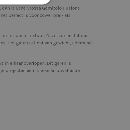
eft, dan is Lana Grossa Gomitolo Fusione
et perfect is voor zowel brei- als
 comfortabele textuur. Deze samenstelling
ties. Het garen is licht van gewicht, ademend
in elkaar overlopen. Dit garen is
 je projecten een unieke en opvallende