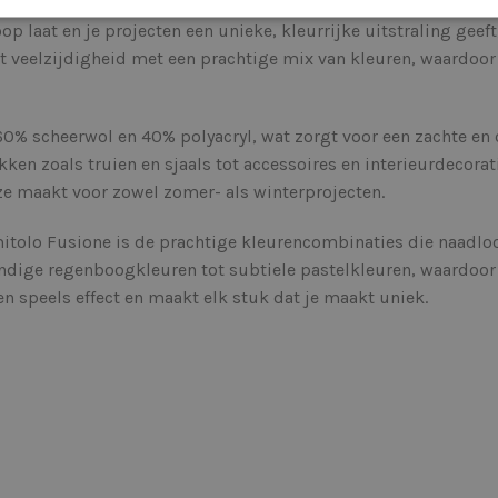
 loop laat en je projecten een unieke, kleurrijke uitstraling ge
 veelzijdigheid met een prachtige mix van kleuren, waardoor h
0% scheerwol en 40% polyacryl, wat zorgt voor een zachte en
kken zoals truien en sjaals tot accessoires en interieurdecora
e maakt voor zowel zomer- als winterprojecten.
olo Fusione is de prachtige kleurencombinaties die naadloos 
endige regenboogkleuren tot subtiele pastelkleuren, waardoor
een speels effect en maakt elk stuk dat je maakt uniek.