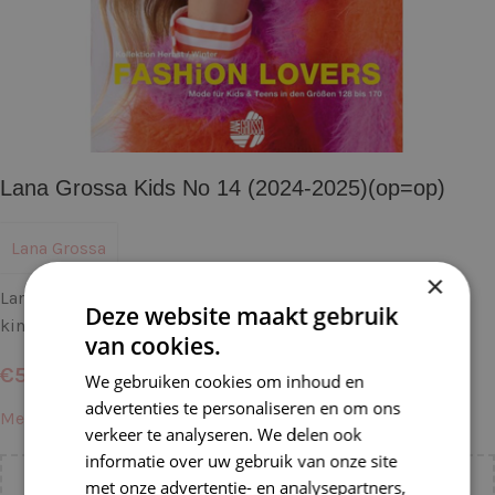
Lana Grossa Kids No 14 (2024-2025)(op=op)
Lana Grossa
×
Lana Grossa Kids No 14 is het leukste patronenboek voor
Deze website maakt gebruik
kinderen
van cookies.
€
5,50
We gebruiken cookies om inhoud en
advertenties te personaliseren en om ons
Meer informatie →
verkeer te analyseren. We delen ook
informatie over uw gebruik van onze site
met onze advertentie- en analysepartners,
Voeg nog
€
55,00
toe voor
gratis verzending binnen