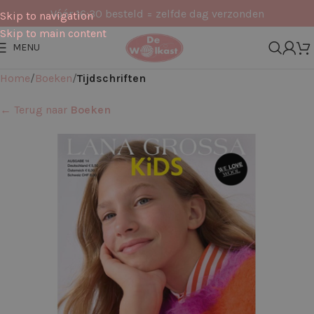
Vóór 16:30 besteld = zelfde dag verzonden
Skip to navigation
Skip to main content
MENU
Home
Boeken
Tijdschriften
← Terug naar
Boeken