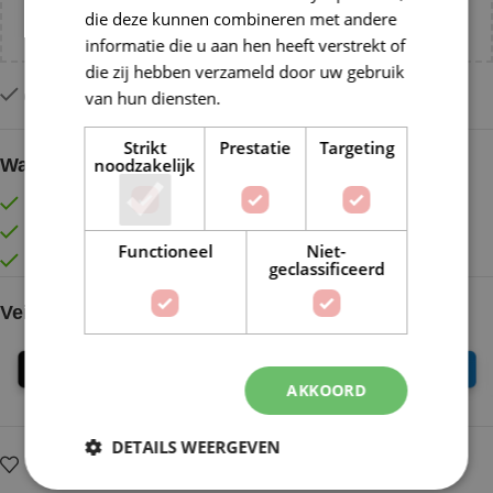
die deze kunnen combineren met andere
NL!
informatie die u aan hen heeft verstrekt of
die zij hebben verzameld door uw gebruik
Op voorraad
van hun diensten.
Lees verder
Strikt
Prestatie
Targeting
Waarom kopen bij de Wolkast?
noodzakelijk
Lage verzendkosten vanaf € 4,99 binnen NL
Gratis verzonden vanaf €55,-
Functioneel
Niet-
Vóór 16:30 besteld = Zelfde (werk)dag verzonden
geclassificeerd
Veilig online betalen
AKKOORD
DETAILS WEERGEVEN
Op verlanglijstje
Delen: