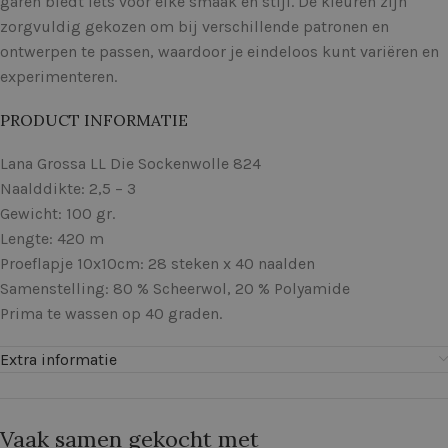
garen biedt iets voor elke smaak en stijl. De kleuren zijn
zorgvuldig gekozen om bij verschillende patronen en
ontwerpen te passen, waardoor je eindeloos kunt variëren en
experimenteren.
PRODUCT INFORMATIE
Lana Grossa LL Die Sockenwolle 824
Naalddikte: 2,5 – 3
Gewicht: 100 gr.
Lengte: 420 m
Proeflapje 10x10cm: 28 steken x 40 naalden
Samenstelling: 80 % Scheerwol, 20 % Polyamide
Prima te wassen op 40 graden.
Extra informatie
Vaak samen gekocht met