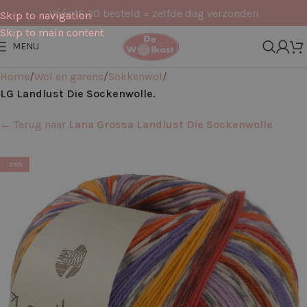
Vóór 16:30 besteld = zelfde dag verzonden
Skip to navigation
Skip to main content
MENU
Home
Wol en garens
Sokkenwol
LG Landlust Die Sockenwolle.
← Terug naar
Lana Grossa Landlust Die Sockenwolle
-20%