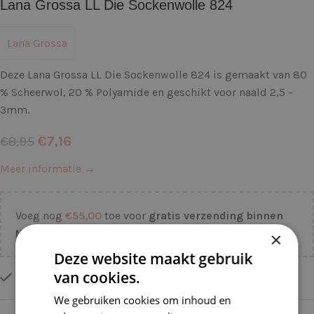
Lana Grossa LL Die Sockenwolle 824
Lana Grossa
Deze Lana Grossa LL Die Sockenwolle 824 is gemaakt van 80
% Scheerwol, 20 % Polyamide en geschikt voor naald 2,5 –
3mm.
€
7,16
€
8,95
Meer informatie →
Voeg nog
€
55,00
toe voor
gratis verzending binnen
NL!
×
Deze website maakt gebruik
van cookies.
Op voorraad
We gebruiken cookies om inhoud en