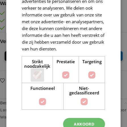
advertenties te personaliseren en om ons
Waarom kopen bij de Wolkast?
verkeer te analyseren. We delen ook
Lage verzendkosten vanaf € 4,99 binnen NL
informatie over uw gebruik van onze site
Gratis verzonden vanaf €55,-
met onze advertentie- en analysepartners,
die deze kunnen combineren met andere
Vóór 16:30 besteld = Zelfde (werk)dag verzonden
informatie die u aan hen heeft verstrekt of
Veilig online betalen
die zij hebben verzameld door uw gebruik
van hun diensten.
Lees verder
Strikt
Prestatie
Targeting
noodzakelijk
Op verlanglijstje
Delen:
Functioneel
Niet-
geclassificeerd
Beschrijving
Lana Grossa LL Die Sockenwolle 824: Premium Garen voor
Warme en Comfortabele Sokprojecten
AKKOORD