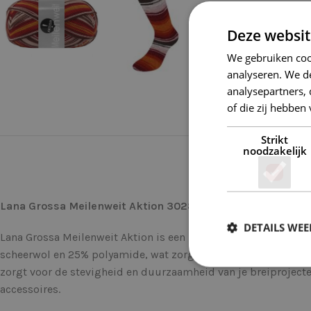
Deze websit
We gebruiken coo
analyseren. We de
analysepartners,
of die zij hebbe
Strikt
noodzakelijk
Lana Grossa Meilenweit Aktion 3028: Perfect garen voor 
DETAILS WE
Lana Grossa Meilenweit Aktion is een hoogwaardig garen dat 
scheerwol en 25% polyamide, wat zorgt voor een perfecte balan
zorgt voor de stevigheid en duurzaamheid van je breiprojecte
accessoires.