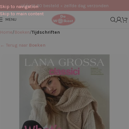
Vóór 16:30 besteld = zelfde dag verzonden
Skip to navigation
Skip to main content
MENU
Home
Boeken
Tijdschriften
← Terug naar
Boeken