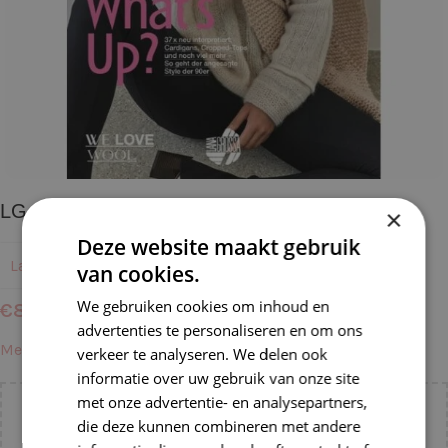
LG Classici 25 (2023-2024) (op=op)
×
Deze website maakt gebruik
Lana Grossa
van cookies.
We gebruiken cookies om inhoud en
€
8,00
advertenties te personaliseren en om ons
Meer informatie →
verkeer te analyseren. We delen ook
informatie over uw gebruik van onze site
met onze advertentie- en analysepartners,
Voeg nog
€
55,00
toe voor
gratis verzending binnen
die deze kunnen combineren met andere
NL!