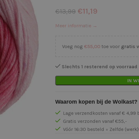
€
11,19
€
13,99
Meer informatie →
Voeg nog
€
55,00
toe voor
gratis 
Slechts 1 resterend op voorraad
IN W
Waarom kopen bij de Wolkast?
Lage verzendkosten vanaf € 4,99 
Gratis verzonden vanaf €55,-
Vóór 16:30 besteld = Zelfde (wer