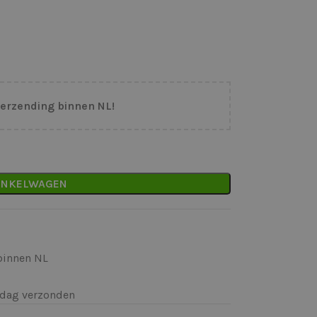
verzending binnen NL!
INKELWAGEN
binnen NL
k)dag verzonden