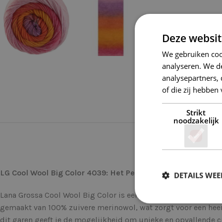
Deze websit
We gebruiken coo
analyseren. We de
analysepartners,
of die zij hebbe
Strikt
noodzakelijk
LG Cool Wool Big Color 4039: Het Perfecte Garen voor Kleur
DETAILS WE
Lana Grossa Cool Wool Big Color is een uitzonderlijk garen da
gemaakt van 100% zuivere merinowol, wat zorgt voor een heerli
dit garen geeft je de mogelijkheid om unieke en opvallende c