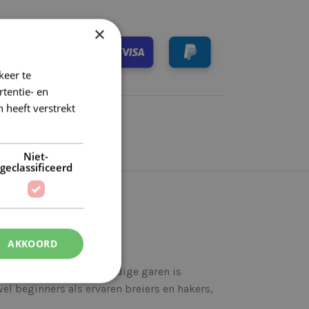
×
keer te
tentie- en
 heeft verstrekt
Niet-
geclassificeerd
AKKOORD
ge kleuren. Dit hoogwaardige garen is
el beginners als ervaren breiers en hakers,