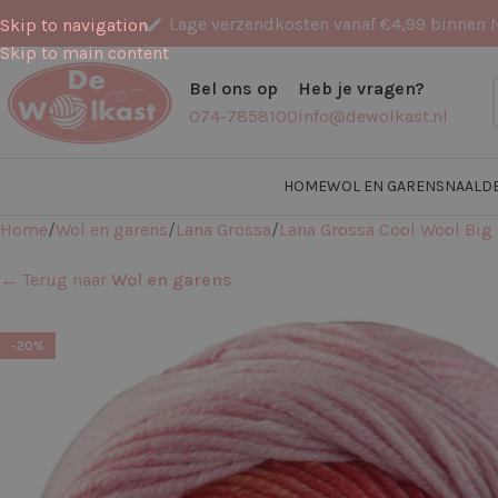
Lage verzendkosten vanaf €4,99 binnen 
Skip to navigation
Skip to main content
Bel ons op
Heb je vragen?
074-7858100
info@dewolkast.nl
HOME
WOL EN GARENS
NAALD
Home
Wol en garens
Lana Grossa
Lana Grossa Cool Wool Big
← Terug naar
Wol en garens
-20%