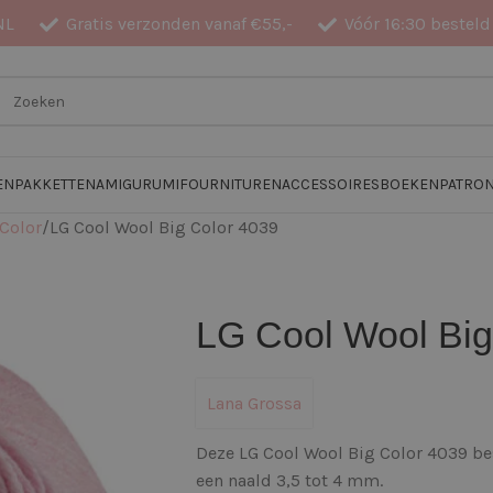
NL
Gratis verzonden vanaf €55,-
Vóór 16:30 besteld
EN
PAKKETTEN
AMIGURUMI
FOURNITUREN
ACCESSOIRES
BOEKEN
PATRO
 Color
LG Cool Wool Big Color 4039
LG Cool Wool Big
Lana Grossa
Deze LG Cool Wool Big Color 4039 be
een naald 3,5 tot 4 mm.