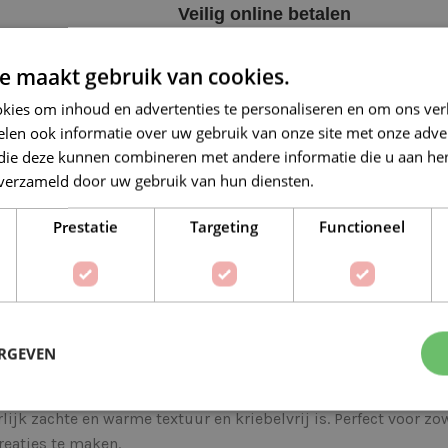
Veilig online betalen
e maakt gebruik van cookies.
kies om inhoud en advertenties te personaliseren en om ons ver
len ook informatie over uw gebruik van onze site met onze adver
 die deze kunnen combineren met andere informatie die u aan hen
Op verlanglijstje
Delen:
n verzameld door uw gebruik van hun diensten.
Lees verder
Prestatie
Targeting
Functioneel
BESCHRIJVING
EXTRA INFORMATIE
volle Creaties
ERGEVEN
t de ideale balans biedt tussen comfort, kwaliteit en levendi
jk zachte en warme textuur en kriebelvrij is. Perfect voor zow
reaties te maken.