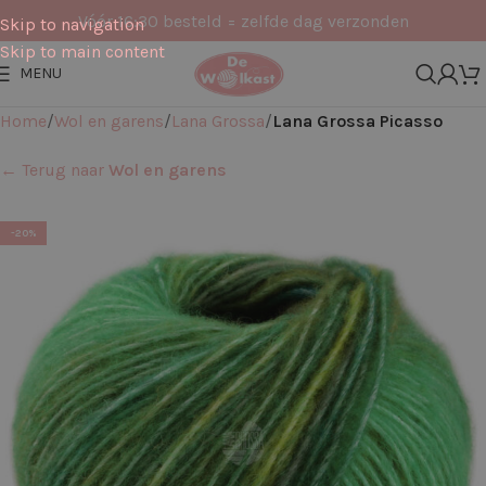
Vóór 16:30 besteld = zelfde dag verzonden
Skip to navigation
Skip to main content
MENU
Home
Wol en garens
Lana Grossa
Lana Grossa Picasso
← Terug naar
Wol en garens
-20%