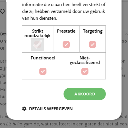
informatie die u aan hen heeft verstrekt of
die zij hebben verzameld door uw gebruik
Op verlanglijstje
Delen:
van hun diensten.
Lees verder
Strikt
Prestatie
Targeting
Beschrijving
noodzakelijk
Ontdek de Unieke Elegantie van deze Lana Grossa Picasso
01
Functioneel
Niet-
Lana Grossa Picasso is een garen dat zich onderscheidt door
geclassificeerd
zijn luxe uitstraling en unieke samenstelling. Dit prachtige
garen is een perfecte keuze voor iedereen die op zoek is naar
hoogwaardige materialen voor hun brei- en haakprojecten.
Met zijn speciale mix van vezels en verfijnde kleurenpalet
AKKOORD
biedt Lana Grossa Picasso ongeëvenaarde mogelijkheden
voor stijlvolle en comfortabele creaties.
DETAILS WEERGEVEN
Lana Grossa Picasso combineert 36 % Alpaca, 36 % Merinowol
en 28 % Polyamide, wat resulteert in een garen dat niet alleen