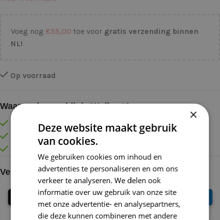
Voeg nog
€
55,00
toe voor
gratis verzending binnen
NL!
Op voorraad
Waarom kopen bij de Wolkast?
×
Lage verzendkosten vanaf € 4,99 binnen NL
Deze website maakt gebruik
Gratis verzonden vanaf €55,-
van cookies.
Vóór 16:30 besteld = Zelfde (werk)dag verzonden
We gebruiken cookies om inhoud en
advertenties te personaliseren en om ons
Veilig online betalen
verkeer te analyseren. We delen ook
informatie over uw gebruik van onze site
met onze advertentie- en analysepartners,
die deze kunnen combineren met andere