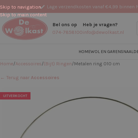
Lage verzendkosten vanaf €4,99 binnen 
Skip to navigation
Skip to main content
Bel ons op
Heb je vragen?
074-7858100
info@dewolkast.nl
HOME
WOL EN GARENS
NAALD
Home
Accessoires
(Bijt) Ringen
Metalen ring 010 cm
← Terug naar
Accessoires
UITVERKOCHT