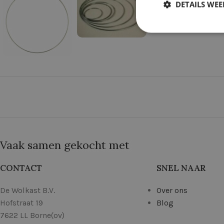
DETAILS WE
Vaak samen gekocht met
CONTACT
SNEL NAAR
De Wolkast B.V.
Over ons
Hofstraat 19
Blog
7622 LL Borne(ov)