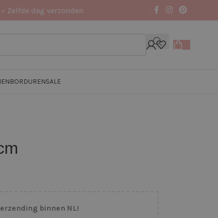
 = Zelfde dag verzonden
NEN
BORDUREN
SALE
 cm
verzending binnen NL!