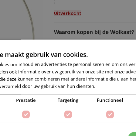
Uitverkocht
Waarom kopen bij de Wolkast?
Lage verzendkosten vanaf € 4,99 
Gratis verzonden vanaf €55,-
e maakt gebruik van cookies.
Vóór 16:30 besteld = Zelfde (wer
kies om inhoud en advertenties te personaliseren en om ons ver
len ook informatie over uw gebruik van onze site met onze adver
Veilig online betalen
 die deze kunnen combineren met andere informatie die u aan hen
n verzameld door uw gebruik van hun diensten.
Lees verder
Prestatie
Targeting
Functioneel
Op verlanglijstje
Delen: