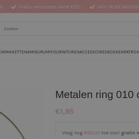
NL
Gratis verzonden vanaf €55,-
Vóór 16:30 besteld
EN
PAKKETTEN
AMIGURUMI
FOURNITUREN
ACCESSOIRES
BOEKEN
PATRO
Metalen ring 010
€
1,95
Voeg nog
€
55,00
toe voor
gratis 