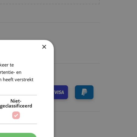
binnen NL
×
k)dag verzonden
keer te
tentie- en
 heeft verstrekt
Niet-
geclassificeerd