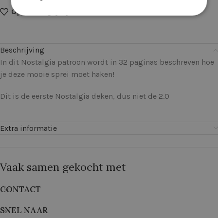
Op verlanglijstje
Delen:
Beschrijving
In dit Nostalgia patroon wordt in 32 paginas beschreven hoe
je deze mooie sprei moet haken!
Dit is de eerste Nostalgia deken, dus niet de 2.0
Extra informatie
Vaak samen gekocht met
CONTACT
SNEL NAAR