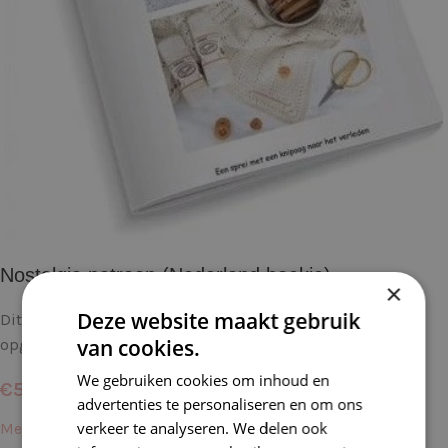
Nostalgia patroon (Nederland boekje)
×
Deze website maakt gebruik
Dit Nostalgia patroon is een boekje en wordt per post
van cookies.
opgestuurd
We gebruiken cookies om inhoud en
€
5,95
advertenties te personaliseren en om ons
verkeer te analyseren. We delen ook
Meer informatie →