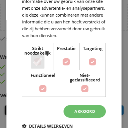
informatie over uw gebruik van onze site
met onze advertentie- en analysepartners,
Voeg nog
€
55,00
toe voor
gratis verzending binnen
die deze kunnen combineren met andere
NL!
informatie die u aan hen heeft verstrekt of
die zij hebben verzameld door uw gebruik
van hun diensten.
Lees verder
Slechts 2 resterend op voorraad
Strikt
Prestatie
Targeting
noodzakelijk
Waarom kopen bij de Wolkast?
Lage verzendkosten vanaf € 4,99 binnen NL
Gratis verzonden vanaf €55,-
Functioneel
Niet-
geclassificeerd
Vóór 16:30 besteld = Zelfde (werk)dag verzonden
Veilig online betalen
AKKOORD
DETAILS WEERGEVEN