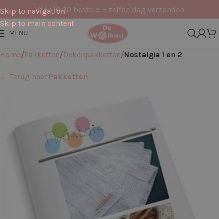
Vóór 16:30 besteld = zelfde dag verzonden
Skip to navigation
Skip to main content
MENU
Home
Pakketten
Dekenpakketten
Nostalgia 1 en 2
← Terug naar
Pakketten