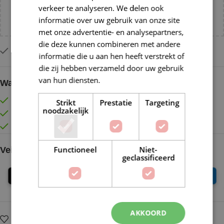
Voeg nog
€
55,00
toe voor
gratis verzending binnen
verkeer te analyseren. We delen ook
NL!
informatie over uw gebruik van onze site
met onze advertentie- en analysepartners,
die deze kunnen combineren met andere
Op voorraad
informatie die u aan hen heeft verstrekt of
die zij hebben verzameld door uw gebruik
van hun diensten.
Lees verder
Waarom kopen bij de Wolkast?
Lage verzendkosten vanaf € 4,99 binnen NL
Strikt
Prestatie
Targeting
noodzakelijk
Gratis verzonden vanaf €55,-
Vóór 16:30 besteld = Zelfde (werk)dag verzonden
Functioneel
Niet-
Veilig online betalen
geclassificeerd
AKKOORD
Op verlanglijstje
Delen: