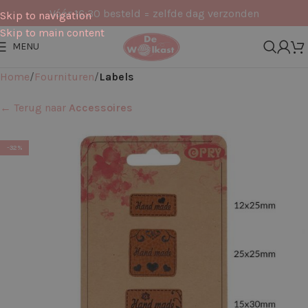
Vóór 16:30 besteld = zelfde dag verzonden
Skip to navigation
Skip to main content
MENU
Home
Fournituren
Labels
← Terug naar
Accessoires
-32%