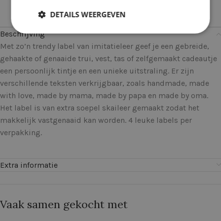
DETAILS WEERGEVEN
Beschrijving
Met zo’n trendy label van imitatieleer geef je een gebreide,
gehaakte of genaaide trui, vest, tas of zelfgemaakt cadeautje
een persoonlijk tintje en een unieke uitstraling. Er zijn
verschillende teksten verkrijgbaar, zoals handmade, made
with love, made by mama, made by papa en made by oma.
Het label is van extra soepel skaileer gemaakt zodat het
makkelijk vastgenaaid kan worden. 4 leuke labels per
verpakking.
Extra informatie
Vaak samen gekocht met