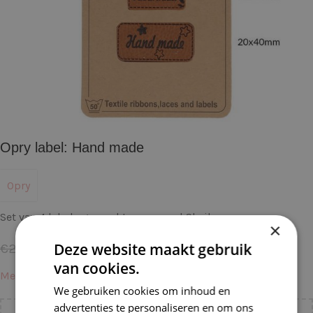
Opry label: Hand made
Opry
Set van 4 labels gemaakt van soepel Skaileer.
×
Deze website maakt gebruik
€
2,00
€
2,95
van cookies.
Meer informatie →
We gebruiken cookies om inhoud en
advertenties te personaliseren en om ons