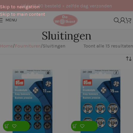
Vóór 16:30 besteld = zelfde dag verzonden
Skip to navigation
Skip to main content
MENU
Sluitingen
Home
Fournituren
Sluitingen
Toont alle 15 resultaten
Filters