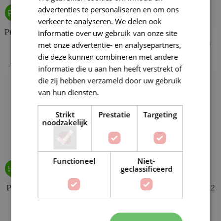
advertenties te personaliseren en om ons
verkeer te analyseren. We delen ook
Prym Aannaai drukknopen
Prym Bikini-
informatie over uw gebruik van onze site
21mm zwart
Ceintuursluiting 20mm
met onze advertentie- en analysepartners,
transparant
die deze kunnen combineren met andere
€
4,50
€
2,60
€
4,30
informatie die u aan hen heeft verstrekt of
die zij hebben verzameld door uw gebruik
van hun diensten.
Lees verder
Strikt
Prestatie
Targeting
noodzakelijk
Functioneel
Niet-
geclassificeerd
Prym Haken en ogen nr.2
Prym Haken en ogen nr.2
Zilver
Zwart
€
3,50
€
3,50