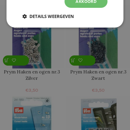
AKKOORD
DETAILS WEERGEVEN
Prym Haken en ogen nr.3
Prym Haken en ogen nr.3
Zilver
Zwart
€
3,50
€
3,50