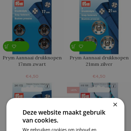
Prym Aannaai drukknopen
Prym Aannaai drukknopen
17mm zwart
21mm zilver
€
4,50
€
4,50
-40%
×
Deze website maakt gebruik
van cookies.
We gebruiken cookies om inhoud en