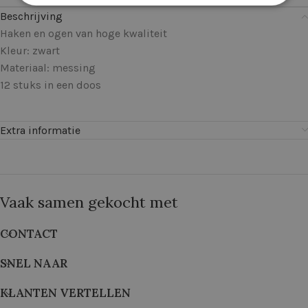
Beschrijving
Haken en ogen van hoge kwaliteit
Kleur: zwart
Materiaal: messing
12 stuks in een doos
Extra informatie
Vaak samen gekocht met
CONTACT
SNEL NAAR
KLANTEN VERTELLEN