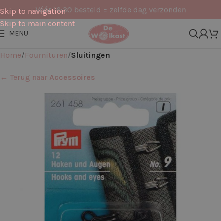
Vóór 16:30 besteld = zelfde dag verzonden
Skip to navigation
Skip to main content
MENU
Home
Fournituren
Sluitingen
← Terug naar
Accessoires