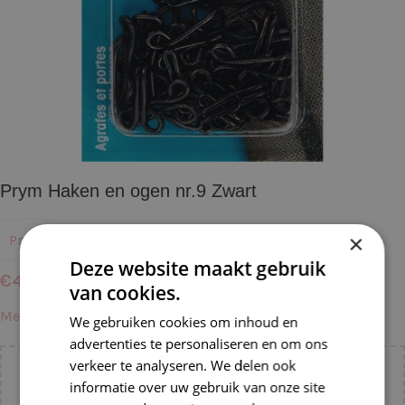
Prym Haken en ogen nr.9 Zwart
×
Prym
Deze website maakt gebruik
€
4,25
van cookies.
Meer informatie →
We gebruiken cookies om inhoud en
advertenties te personaliseren en om ons
verkeer te analyseren. We delen ook
Voeg nog
€
55,00
toe voor
gratis verzending binnen
informatie over uw gebruik van onze site
NL!