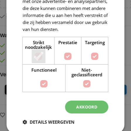
met onze advertentie- en analysepartners,
die deze kunnen combineren met andere
informatie die u aan hen heeft verstrekt of
Slechts 1 resterend op voorraad
die zij hebben verzameld door uw gebruik
van hun diensten.
Lees verder
Waarom kopen bij de Wolkast?
Strikt
Prestatie
Targeting
Lage verzendkosten vanaf € 4,99 binnen NL
noodzakelijk
Gratis verzonden vanaf €55,-
Vóór 16:30 besteld = Zelfde (werk)dag verzonden
Functioneel
Niet-
geclassificeerd
Veilig online betalen
AKKOORD
Op verlanglijstje
Delen:
DETAILS WEERGEVEN