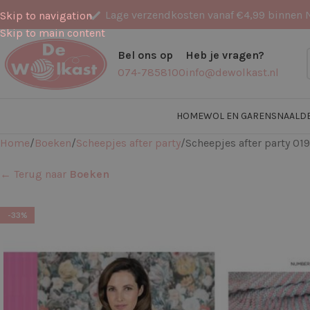
Lage verzendkosten vanaf €4,99 binnen 
Skip to navigation
Skip to main content
Bel ons op
Heb je vragen?
074-7858100
info@dewolkast.nl
HOME
WOL EN GARENS
NAALD
Home
Boeken
Scheepjes after party
Scheepjes after party 01
← Terug naar
Boeken
-33%