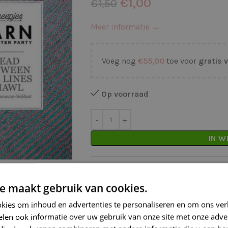
€
1,00
€
1,50
Meer informatie →
Voeg nog
€
55,00
toe voor
gratis 
Op voorraad
IN W
Waarom kopen bij de Wolkast?
e maakt gebruik van cookies.
Lage verzendkosten vanaf € 4,99 
kies om inhoud en advertenties te personaliseren en om ons ver
Gratis verzonden vanaf €55,-
len ook informatie over uw gebruik van onze site met onze adver
Vóór 16:30 besteld = Zelfde (wer