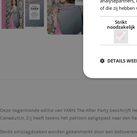
analysepartners,
of die zij hebbe
Strikt
noodzakelijk
DETAILS WE
Deze negentiende editie van YARN The After Party beschrijft 
Canadutch. Zij heeft tevens het patroon aangepast naar een 
Beide omslagdoeken worden gekenmerkt door een betoverend k