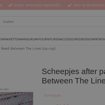
NL
Gratis verzonden vanaf €55,-
Vóór 16:30 besteld
EN
PAKKETTEN
AMIGURUMI
FOURNITUREN
ACCESSOIRES
BOEKEN
PATRO
9 Read Between The Lines (op=op)
Scheepjes after 
Between The Line
Scheepjes