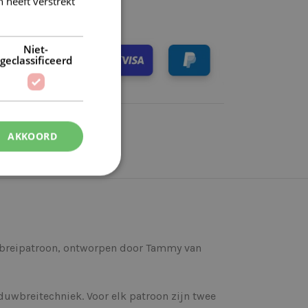
 heeft verstrekt
Niet-
geclassificeerd
AKKOORD
es breipatroon, ontworpen door Tammy van
wbreitechniek. Voor elk patroon zijn twee