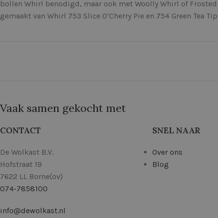
bollen Whirl benodigd, maar ook met Woolly Whirl of Frosted
gemaakt van Whirl 753 Slice O’Cherry Pie en 754 Green Tea Ti
Vaak samen gekocht met
CONTACT
SNEL NAAR
De Wolkast B.V.
Over ons
Hofstraat 19
Blog
7622 LL Borne(ov)
074-7858100
info@dewolkast.nl