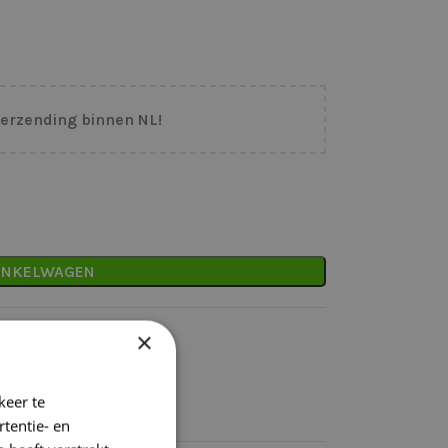
verzending binnen NL!
INKELWAGEN
×
binnen NL
keer te
tentie- en
k)dag verzonden