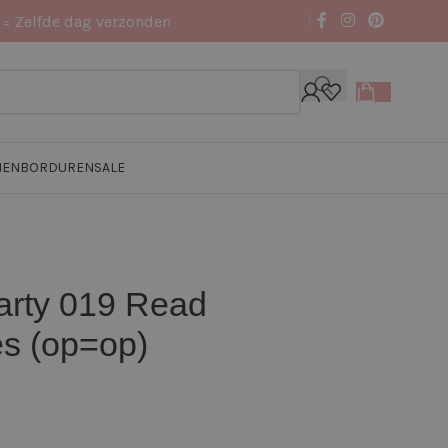
 = Zelfde dag verzonden
NEN
BORDUREN
SALE
party 019 Read
s (op=op)