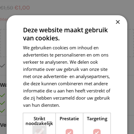
€
1,00
€
1,50
Meer informatie →
×
Deze website maakt gebruik
van cookies.
Voeg nog
€
55,00
toe voor
gratis verzending binnen
NL!
We gebruiken cookies om inhoud en
advertenties te personaliseren en om ons
verkeer te analyseren. We delen ook
Op voorraad
informatie over uw gebruik van onze site
met onze advertentie- en analysepartners,
die deze kunnen combineren met andere
Waarom kopen bij de Wolkast?
informatie die u aan hen heeft verstrekt of
Lage verzendkosten vanaf € 4,99 binnen NL
die zij hebben verzameld door uw gebruik
Gratis verzonden vanaf €55,-
van hun diensten.
Lees verder
Vóór 16:30 besteld = Zelfde (werk)dag verzonden
Strikt
Prestatie
Targeting
noodzakelijk
Veilig online betalen