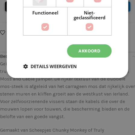
Functioneel
Niet-
geclassificeerd
Op verlanglijstje
Delen:
AKKOORD
Beschrijving
Geïnspireerd door de rijke historie van de iconische Aran
DETAILS WEERGEVEN
truien, ontwierp Simy’s Studio de Scheepjes after party 186
Moss and Cable jumper. De rijker textuur van de dubbele
mos-steek is afgeleid van het carrageen mos dat rijkelijk over
stenen muren en kliffen groeit aan de westkust van Ierland.
Voor zelfvoorzienende vissers staan de kabels die over de
mouwen lopen voor touwen, die bescherming bieden en de
belofte van een goede vangst.
Gemaakt van Scheepjes Chunky Monkey of Truly