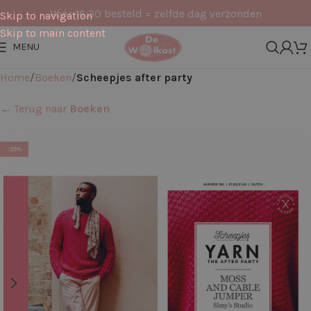
Vóór 16:30 besteld = zelfde dag verzonden
Skip to navigation
Skip to main content
MENU
Home
Boeken
Scheepjes after party
← Terug naar
Boeken
-33%