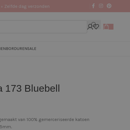
 = Zelfde dag verzonden
NEN
BORDUREN
SALE
 173 Bluebell
 gemaakt van 100% gemerceriseerde katoen
3,5mm.