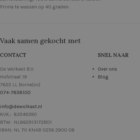
Prima te wassen op 40 graden.
Vaak samen gekocht met
CONTACT
SNEL NAAR
De Wolkast B.V.
Over ons
Hofstraat 19
Blog
7622 LL Borne(ov)
074-7858100
info@dewolkast.nl
KVK.: 83549390
BTW: NL862913172B01
IBAN: NL 70 KNAB 0256 2900 08