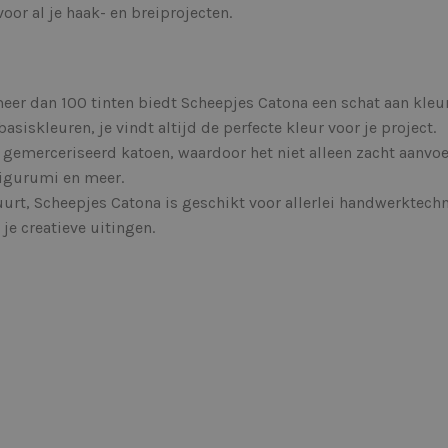
or al je haak- en breiprojecten.
er dan 100 tinten biedt Scheepjes Catona een schat aan kleurk
asiskleuren, je vindt altijd de perfecte kleur voor je project.
emerceriseerd katoen, waardoor het niet alleen zacht aanvoel
migurumi en meer.
duurt, Scheepjes Catona is geschikt voor allerlei handwerktech
je creatieve uitingen.