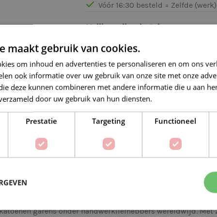
Vóór 16:30 besteld = Zelfde (wer
Veilig online betalen
e maakt gebruik van cookies.
kies om inhoud en advertenties te personaliseren en om ons ver
len ook informatie over uw gebruik van onze site met onze adver
 die deze kunnen combineren met andere informatie die u aan hen
n verzameld door uw gebruik van hun diensten.
Lees verder
Op verlanglijstje
Delen:
Prestatie
Targeting
Functioneel
BESCHRIJVING
EXTRA INFORMATIE
ERGEVEN
uebell
katoenen garens onder handwerkliefhebbers wereldwijd. Met zi