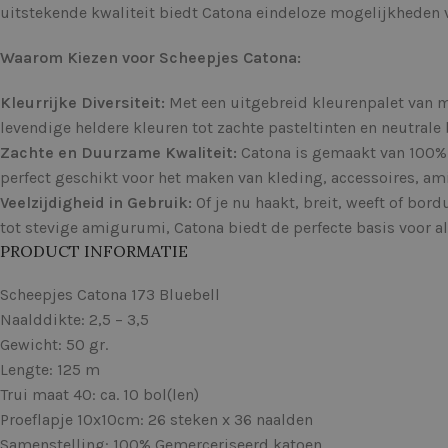
uitstekende kwaliteit biedt Catona eindeloze mogelijkheden vo
Waarom Kiezen voor Scheepjes Catona:
Kleurrijke Diversiteit:
Met een uitgebreid kleurenpalet van me
levendige heldere kleuren tot zachte pasteltinten en neutrale b
Zachte en Duurzame Kwaliteit:
Catona is gemaakt van 100% g
perfect geschikt voor het maken van kleding, accessoires, a
Veelzijdigheid in Gebruik:
Of je nu haakt, breit, weeft of bor
tot stevige amigurumi, Catona biedt de perfecte basis voor al 
PRODUCT INFORMATIE
Scheepjes Catona 173 Bluebell
Naalddikte: 2,5 – 3,5
Gewicht: 50 gr.
Lengte: 125 m
Trui maat 40: ca. 10 bol(len)
Proeflapje 10x10cm: 26 steken x 36 naalden
Samenstelling: 100% Gemerceriseerd katoen