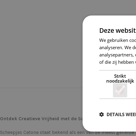
Deze websit
We gebruiken coo
analyseren. We de
analysepartners,
of die zij hebbe
Strikt
noodzakelijk
DETAILS WE
Ontdek Creatieve Vrijheid met de Scheepjes Catona 173 Bl
Scheepjes Catona staat bekend als een van de meest geliefde 