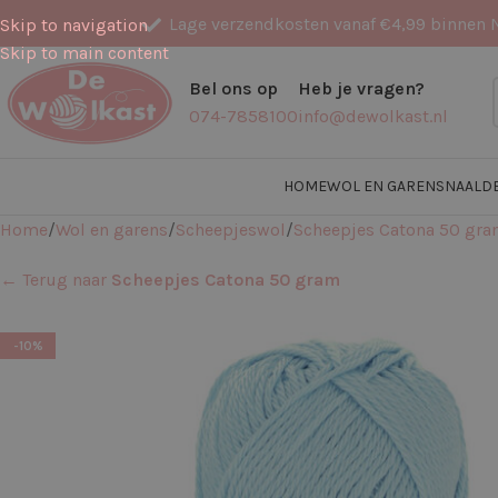
Lage verzendkosten vanaf €4,99 binnen 
Skip to navigation
Skip to main content
Bel ons op
Heb je vragen?
074-7858100
info@dewolkast.nl
HOME
WOL EN GARENS
NAALD
Home
Wol en garens
Scheepjeswol
Scheepjes Catona 50 gr
← Terug naar
Scheepjes Catona 50 gram
-10%