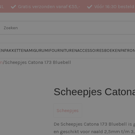
NL
Gratis verzonden vanaf €55,-
Vóór 16:30 besteld
EN
PAKKETTEN
AMIGURUMI
FOURNITUREN
ACCESSOIRES
BOEKEN
PATRO
am
Scheepjes Catona 173 Bluebell
Scheepjes Catona
Scheepjes
De Scheepjes Catona 173 Bluebell is
en geschikt voor naald 2,5mm t/m 