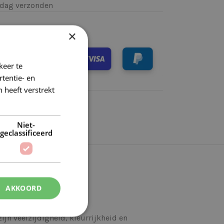
k)dag verzonden
×
keer te
tentie- en
 heeft verstrekt
Niet-
geclassificeerd
AKKOORD
jn veelzijdigheid, kleurrijkheid en