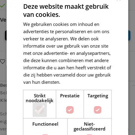
Deze website maakt gebruik
Vóór 16:30 besteld = Zelfde (werk)dag verzonden
van cookies.
Veilig online betalen
We gebruiken cookies om inhoud en
advertenties te personaliseren en om ons
verkeer te analyseren. We delen ook
informatie over uw gebruik van onze site
met onze advertentie- en analysepartners,
die deze kunnen combineren met andere
Op verlanglijstje
Delen:
informatie die u aan hen heeft verstrekt of
die zij hebben verzameld door uw gebruik
van hun diensten.
Lees verder
Beschrijving
Scheepjes Catona Chroma 016 Sunrise: Levendige
Strikt
Prestatie
Targeting
noodzakelijk
Kleuren, Grenzeloze Creativiteit
Scheepjes Catona Chroma combineert de geliefde
eigenschappen van Scheepjes Catona met een prachtig
Functioneel
Niet-
geclassificeerd
verloop van kleuren, waardoor het perfect is voor projecten