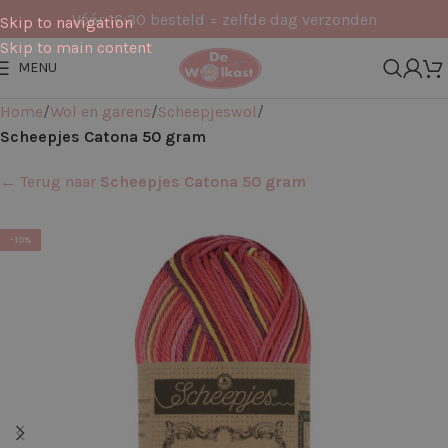
Vóór 16:30 besteld = zelfde dag verzonden
Skip to navigation
Skip to main content
MENU
Home
Wol en garens
Scheepjeswol
Scheepjes Catona 50 gram
← Terug naar
Scheepjes Catona 50 gram
-10%