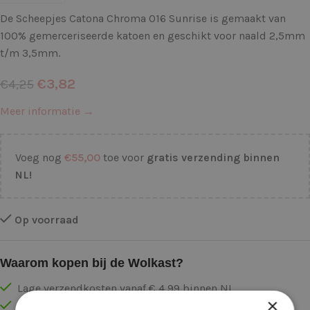
De Scheepjes Catona Chroma 016 Sunrise is gemaakt van
100% gemerceriseerde katoen en geschikt voor naald 2,5mm
t/m 3,5mm.
€
3,82
€
4,25
Meer informatie →
Voeg nog
€
55,00
toe voor
gratis verzending binnen
NL!
Op voorraad
Waarom kopen bij de Wolkast?
Lage verzendkosten vanaf € 4,99 binnen NL
×
Gratis verzonden vanaf €55,-