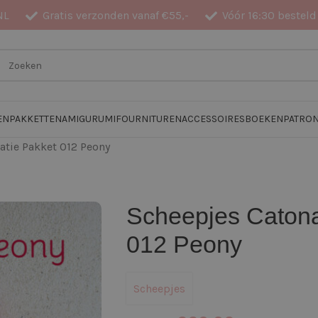
NL
Gratis verzonden vanaf €55,-
Vóór 16:30 besteld
EN
PAKKETTEN
AMIGURUMI
FOURNITUREN
ACCESSOIRES
BOEKEN
PATRO
atie Pakket 012 Peony
Scheepjes Catona 
012 Peony
Scheepjes