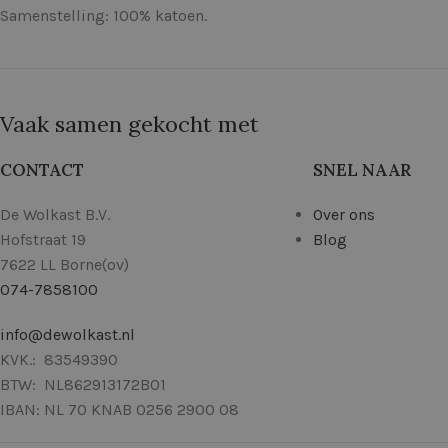
Samenstelling: 100% katoen.
Vaak samen gekocht met
CONTACT
SNEL NAAR
De Wolkast B.V.
Over ons
Hofstraat 19
Blog
7622 LL Borne(ov)
074-7858100
info@dewolkast.nl
KVK.: 83549390
BTW: NL862913172B01
IBAN: NL 70 KNAB 0256 2900 08