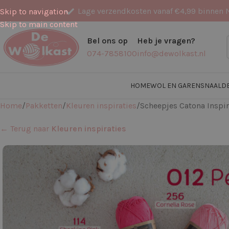
Lage verzendkosten vanaf €4,99 binnen 
Skip to navigation
Skip to main content
Bel ons op
Heb je vragen?
074-7858100
info@dewolkast.nl
HOME
WOL EN GARENS
NAALD
Home
Pakketten
Kleuren inspiraties
Scheepjes Catona Inspir
← Terug naar
Kleuren inspiraties