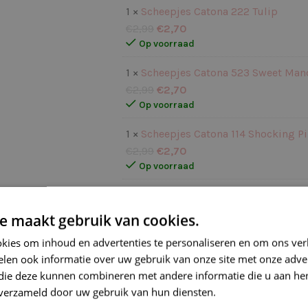
1 ×
Scheepjes Catona 222 Tulip
€
2,99
€
2,70
Op voorraad
1 ×
Scheepjes Catona 523 Sweet Man
€
2,99
€
2,70
Op voorraad
1 ×
Scheepjes Catona 114 Shocking P
€
2,99
€
2,70
Op voorraad
1 ×
Scheepjes Catona Chroma 012 Pe
€
4,25
€
3,82
e maakt gebruik van cookies.
Op voorraad
kies om inhoud en advertenties te personaliseren en om ons ver
len ook informatie over uw gebruik van onze site met onze adver
Op voorraad
 die deze kunnen combineren met andere informatie die u aan hen
n verzameld door uw gebruik van hun diensten.
Lees verder