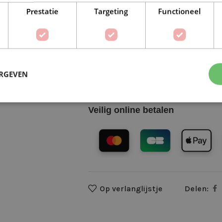
IN W
Prestatie
Targeting
Functioneel
Waarom kopen bij de Wolkast?
Lage verzendkosten vanaf € 4,99 
ERGEVEN
Gratis verzonden vanaf €55,-
Vóór 16:30 besteld = Zelfde (wer
Veilig online betalen
Op verlanglijstje
Delen: