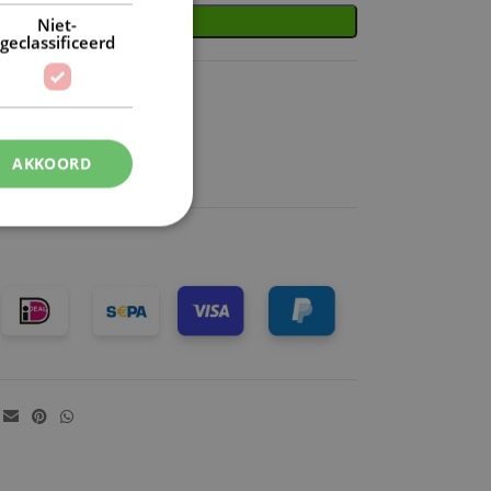
INKELWAGEN
Niet-
geclassificeerd
binnen NL
AKKOORD
k)dag verzonden