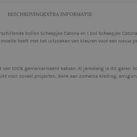
BESCHRIJVING
EXTRA INFORMATIE
erschillende bollen Scheepjes Catona en 1 bol Scheepjes Cato
 moeite heeft met het uitzoeken van kleuren voor een nieuw pr
t van 100% gemerceriseerd katoen. Al jarenlang is dit garen 
chikt voor zoveel projecten, denk aan zomerse kleding, amigu