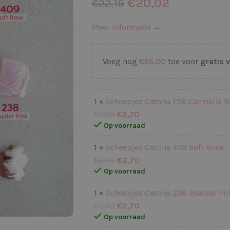
€
20,02
€
22,19
Meer informatie →
Voeg nog
€
55,00
toe voor
gratis 
1 ×
Scheepjes Catona 256 Carmelia R
€
2,99
€
2,70
Op voorraad
1 ×
Scheepjes Catona 409 Soft Rose
€
2,99
€
2,70
Op voorraad
1 ×
Scheepjes Catona 238 Powder Pi
€
2,99
€
2,70
Op voorraad