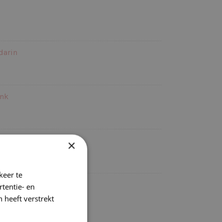
darin
ink
ony
×
keer te
tentie- en
 heeft verstrekt