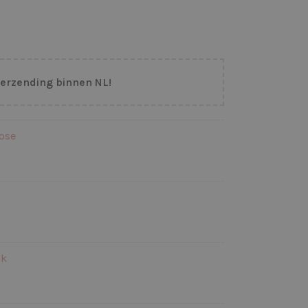
verzending binnen NL!
ose
nk