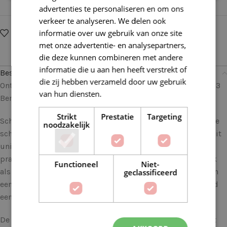
advertenties te personaliseren en om ons
verkeer te analyseren. We delen ook
informatie over uw gebruik van onze site
Op verlanglijstje
Delen:
met onze advertentie- en analysepartners,
die deze kunnen combineren met andere
informatie die u aan hen heeft verstrekt of
Beschrijving
die zij hebben verzameld door uw gebruik
Ontdek de tijdloze charme van Scheepjes Stone Washed 833
van hun diensten.
Lees verder
Beryl – Voor Unieke en Stijlvolle Haak- en breiprojecten
Strikt
Prestatie
Targeting
Scheepjes Stone Washed garen staat synoniem voor tijdloze
noodzakelijk
schoonheid en veelzijdigheid in de wereld van haakwerk. Dit
unieke garen biedt haakliefhebbers de mogelijkheid om
prachtige en stijlvolle creaties te maken die zowel klassiek
Functioneel
Niet-
als eigentijds zijn. Met een subtiel verweerde uitstraling en
geclassificeerd
een scala aan prachtige kleuren, is Scheepjes Stone Washed
een favoriet onder haaksters wereldwijd.
De verfijnde uitstraling van Scheepjes Stone Washed wordt