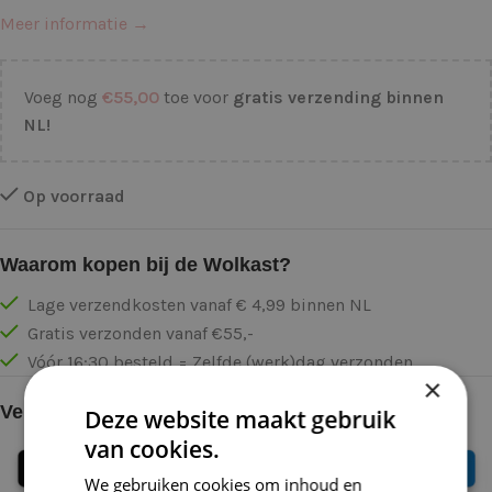
Meer informatie →
Voeg nog
€
55,00
toe voor
gratis verzending binnen
NL!
Op voorraad
Waarom kopen bij de Wolkast?
Lage verzendkosten vanaf € 4,99 binnen NL
Gratis verzonden vanaf €55,-
Vóór 16:30 besteld = Zelfde (werk)dag verzonden
×
Veilig online betalen
Deze website maakt gebruik
van cookies.
We gebruiken cookies om inhoud en