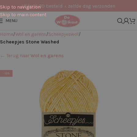
Vóór 16:30 besteld = zelfde dag verzonden
Skip to navigation
Skip to main content
MENU
Home
Wol en garens
Scheepjeswol
Scheepjes Stone Washed
← Terug naar
Wol en garens
-10%