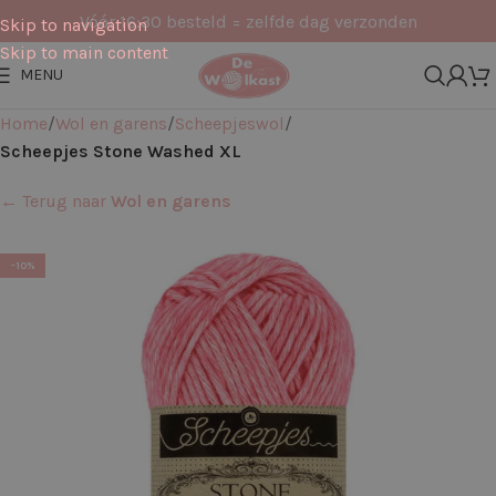
Vóór 16:30 besteld = zelfde dag verzonden
Skip to navigation
Skip to main content
MENU
Home
Wol en garens
Scheepjeswol
Scheepjes Stone Washed XL
← Terug naar
Wol en garens
-10%