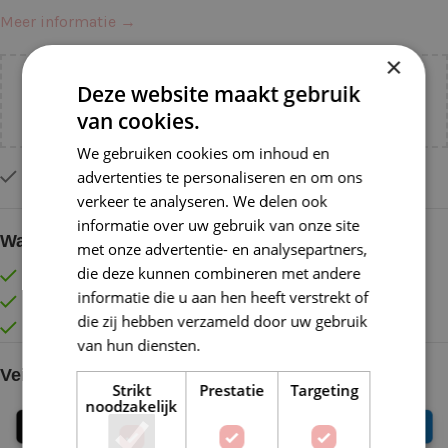
Meer informatie →
×
Voeg nog
€
55,00
toe voor
gratis verzending binnen
Deze website maakt gebruik
NL!
van cookies.
We gebruiken cookies om inhoud en
advertenties te personaliseren en om ons
Slechts 2 resterend op voorraad
verkeer te analyseren. We delen ook
informatie over uw gebruik van onze site
Waarom kopen bij de Wolkast?
met onze advertentie- en analysepartners,
die deze kunnen combineren met andere
Lage verzendkosten vanaf € 4,99 binnen NL
informatie die u aan hen heeft verstrekt of
Gratis verzonden vanaf €55,-
die zij hebben verzameld door uw gebruik
Vóór 16:30 besteld = Zelfde (werk)dag verzonden
van hun diensten.
Lees verder
Veilig online betalen
Strikt
Prestatie
Targeting
noodzakelijk