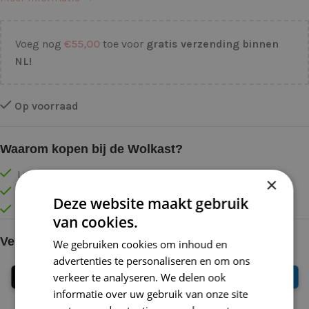
Voeg nog
€
55,00
toe voor
gratis verzending binnen
NL!
Op voorraad
Waarom kopen bij de Wolkast?
Lage verzendkosten vanaf € 4,99 binnen NL
×
Gratis verzonden vanaf €55,-
Deze website maakt gebruik
Vóór 16:30 besteld = Zelfde (werk)dag verzonden
van cookies.
Veilig online betalen
We gebruiken cookies om inhoud en
advertenties te personaliseren en om ons
verkeer te analyseren. We delen ook
informatie over uw gebruik van onze site