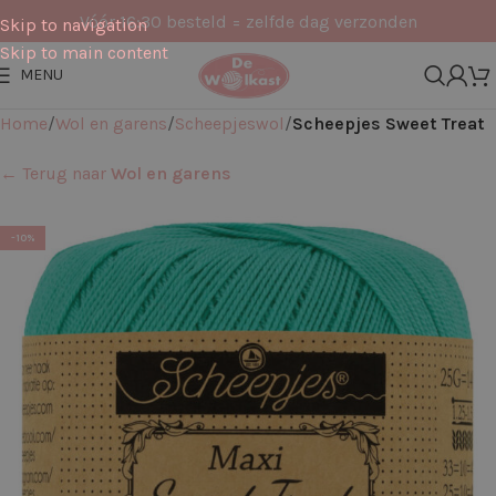
Vóór 16:30 besteld = zelfde dag verzonden
Skip to navigation
Skip to main content
MENU
Home
Wol en garens
Scheepjeswol
Scheepjes Sweet Treat
← Terug naar
Wol en garens
-10%