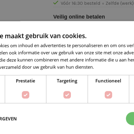
Vóór 16:30 besteld = Zelfde (wer
Veilig online betalen
e maakt gebruik van cookies.
kies om inhoud en advertenties te personaliseren en om ons ver
len ook informatie over uw gebruik van onze site met onze adver
 die deze kunnen combineren met andere informatie die u aan hen
Op verlanglijstje
Delen:
n verzameld door uw gebruik van hun diensten.
Lees verder
Prestatie
Targeting
Functioneel
BESCHRIJVING
EXTRA INFORMATIE
l
ERGEVEN
 houdt van fijne, gedetailleerde haak- en breiprojecten. Dit 