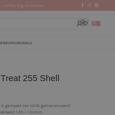
 = Zelfde dag verzonden
NEN
BORDUREN
SALE
Treat 255 Shell
l is gemaakt van 100% gemerceriseerd
haaknaald 1,25 – 1,50mm