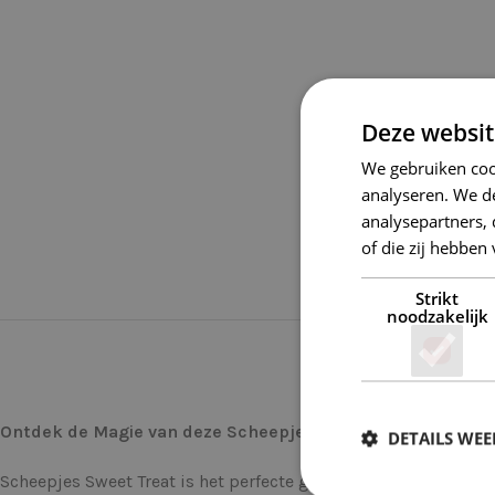
Deze websit
We gebruiken coo
analyseren. We de
analysepartners,
of die zij hebbe
Strikt
noodzakelijk
Ontdek de Magie van deze Scheepjes Sweet Treat 255 Shel
DETAILS WE
Scheepjes Sweet Treat is het perfecte garen voor iedereen die