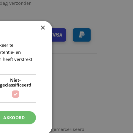
k)dag verzonden
×
keer te
tentie- en
 heeft verstrekt
Niet-
geclassificeerd
AKKOORD
garen is gemaakt van 100% gemerceriseerd