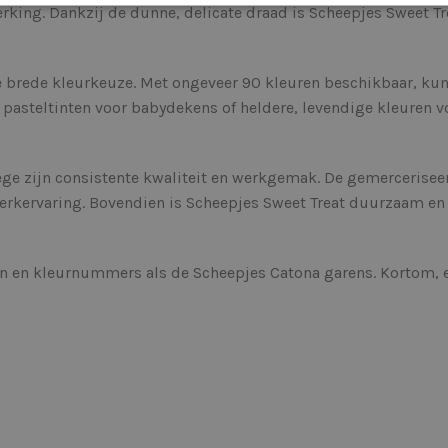
erking. Dankzij de dunne, delicate draad is Scheepjes Sweet T
 brede kleurkeuze. Met ongeveer 90 kleuren beschikbaar, kun j
te pasteltinten voor babydekens of heldere, levendige kleuren
wege zijn consistente kwaliteit en werkgemak. De gemerceriseer
rkervaring. Bovendien is Scheepjes Sweet Treat duurzaam en 
n en kleurnummers als de Scheepjes Catona garens. Kortom, e