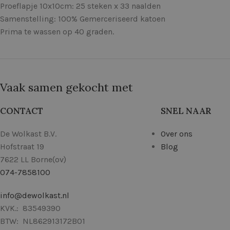
Proeflapje 10x10cm: 25 steken x 33 naalden
Samenstelling: 100% Gemerceriseerd katoen
Prima te wassen op 40 graden.
Vaak samen gekocht met
CONTACT
SNEL NAAR
De Wolkast B.V.
Over ons
Hofstraat 19
Blog
7622 LL Borne(ov)
074-7858100
info@dewolkast.nl
KVK.: 83549390
BTW: NL862913172B01