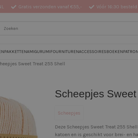
NL
Gratis verzonden vanaf €55,-
Vóór 16:30 besteld
EN
PAKKETTEN
AMIGURUMI
FOURNITUREN
ACCESSOIRES
BOEKEN
PATRO
heepjes Sweet Treat 255 Shell
Scheepjes Sweet 
Scheepjes
Deze Scheepjes Sweet Treat 255 Shel
katoen en is geschikt voor brei- en 