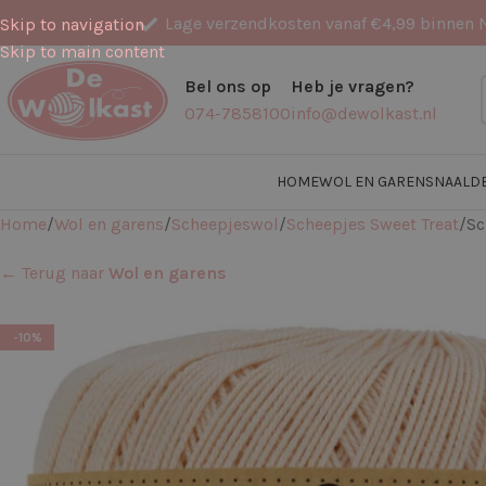
Lage verzendkosten vanaf €4,99 binnen 
Skip to navigation
Skip to main content
Bel ons op
Heb je vragen?
074-7858100
info@dewolkast.nl
HOME
WOL EN GARENS
NAALD
Home
Wol en garens
Scheepjeswol
Scheepjes Sweet Treat
Sc
← Terug naar
Wol en garens
-10%