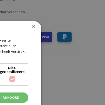
k)dag verzonden
×
keer te
tentie- en
 heeft verstrekt
Niet-
geclassificeerd
AKKOORD