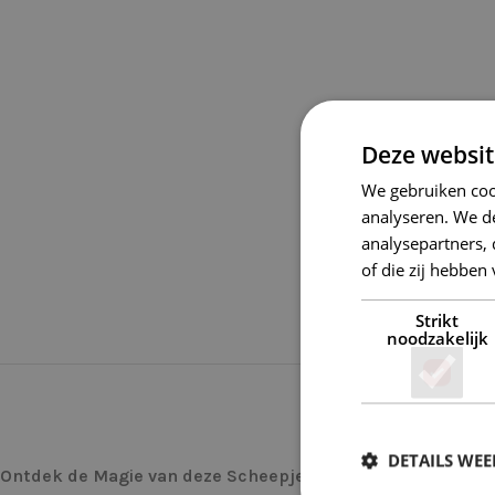
Deze websit
We gebruiken coo
analyseren. We de
analysepartners,
of die zij hebbe
Strikt
noodzakelijk
DETAILS WE
Ontdek de Magie van deze Scheepjes Sweet Treat 383 Gin