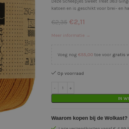
Deze Scheepjes Sweet Treat 383 Ging
katoen en is geschikt voor brei- en 
€
2,11
€
2,35
Meer informatie →
Voeg nog
€
55,00
toe voor
gratis 
Op voorraad
IN W
Waarom kopen bij de Wolkast?
Lage verzendkosten vanaf € 4,99 