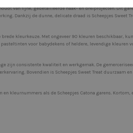
 houdt van fijne, gedetailleerde haak- en breiprojecten. Dit 
erking. Dankzij de dunne, delicate draad is Scheepjes Sweet T
 brede kleurkeuze. Met ongeveer 90 kleuren beschikbaar, kun j
te pasteltinten voor babydekens of heldere, levendige kleuren
wege zijn consistente kwaliteit en werkgemak. De gemerceriseer
rkervaring. Bovendien is Scheepjes Sweet Treat duurzaam en 
n en kleurnummers als de Scheepjes Catona garens. Kortom, e