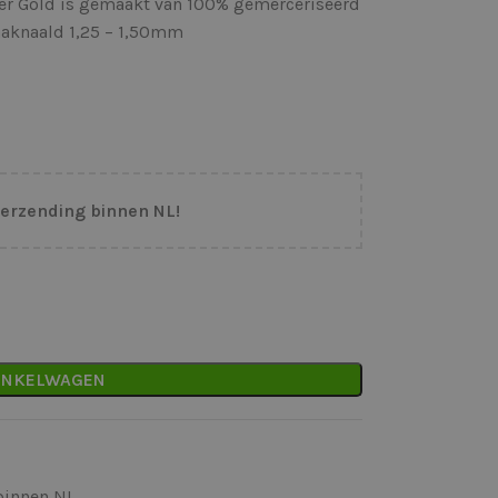
er Gold is gemaakt van 100% gemerceriseerd
haaknaald 1,25 – 1,50mm
verzending binnen NL!
INKELWAGEN
binnen NL