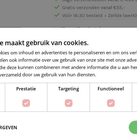
Gratis verzonden vanaf €55,-
Vóór 16:30 besteld = Zelfde (wer
Veilig online betalen
e maakt gebruik van cookies.
kies om inhoud en advertenties te personaliseren en om ons ver
len ook informatie over uw gebruik van onze site met onze adver
 die deze kunnen combineren met andere informatie die u aan hen
n verzameld door uw gebruik van hun diensten.
Lees verder
Op verlanglijstje
Delen:
Prestatie
Targeting
Functioneel
BESCHRIJVING
EXTRA INFORMATIE
ERGEVEN
ger Gold