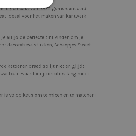
garen is gemaakt van 100% gemerceriseerd
reat ideaal voor het maken van kantwerk,
e altijd de perfecte tint vinden om je
 voor decoratieve stukken, Scheepjes Sweet
de katoenen draad splijt niet en glijdt
wasbaar, waardoor je creaties lang mooi
r is volop keus om te mixen en te matchen!