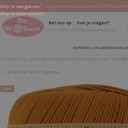
Lage verzendkosten vanaf €4,99 binnen 
Skip to navigation
Skip to main content
Bel ons op
Heb je vragen?
074-7858100
info@dewolkast.nl
HOME
WOL EN GARENS
NAALD
Home
Wol en garens
Scheepjeswol
Scheepjes Sweet Treat
Sc
← Terug naar
Wol en garens
-10%