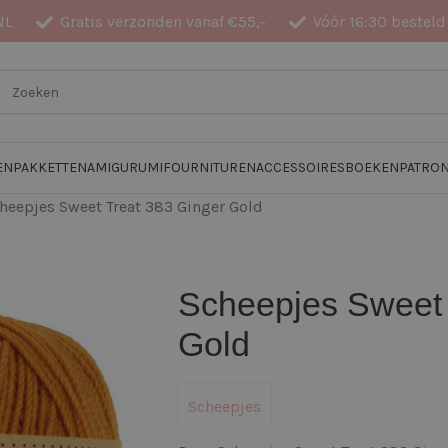
NL
Gratis verzonden vanaf €55,-
Vóór 16:30 besteld
EN
PAKKETTEN
AMIGURUMI
FOURNITUREN
ACCESSOIRES
BOEKEN
PATRO
heepjes Sweet Treat 383 Ginger Gold
Scheepjes Sweet 
Gold
Scheepjes