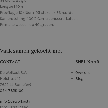
Gewicht: 25 gr.
Lengte: 140 m
Proeflapje 10x10cm: 25 steken x 33 naalden
Samenstelling: 100% Gemerceriseerd katoen
Prima te wassen op 40 graden.
Vaak samen gekocht met
CONTACT
SNEL NAAR
De Wolkast B.V.
Over ons
Hofstraat 19
Blog
7622 LL Borne(ov)
074-7858100
info@dewolkast.nl
KVK.: 83549390