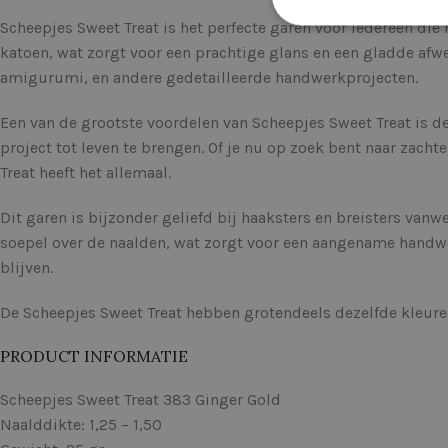
Scheepjes Sweet Treat is het perfecte garen voor iedereen die
katoen, wat zorgt voor een prachtige glans en een gladde afw
amigurumi, en andere gedetailleerde handwerkprojecten.
Een van de grootste voordelen van Scheepjes Sweet Treat is de
project tot leven te brengen. Of je nu op zoek bent naar zach
Treat heeft het allemaal.
Dit garen is bijzonder geliefd bij haaksters en breisters van
soepel over de naalden, wat zorgt voor een aangename handwe
blijven.
De Scheepjes Sweet Treat hebben grotendeels dezelfde kleure
PRODUCT INFORMATIE
Scheepjes Sweet Treat 383 Ginger Gold
Naalddikte: 1,25 – 1,50