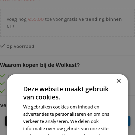
Voeg nog
€
55,00
toe voor
gratis verzending binnen
NL!
Op voorraad
Waarom kopen bij de Wolkast?
Lage verzendkosten vanaf € 4,99 binnen NL
×
Gratis verzonden vanaf €55,-
Deze website maakt gebruik
Vóór 16:30 besteld = Zelfde (werk)dag verzonden
van cookies.
Veilig online betalen
We gebruiken cookies om inhoud en
advertenties te personaliseren en om ons
verkeer te analyseren. We delen ook
informatie over uw gebruik van onze site