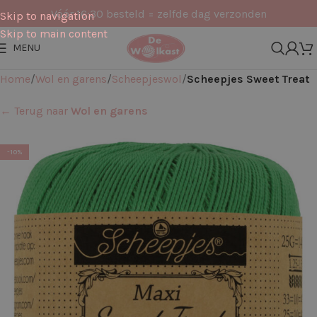
Vóór 16:30 besteld = zelfde dag verzonden
Skip to navigation
Skip to main content
MENU
Home
Wol en garens
Scheepjeswol
Scheepjes Sweet Treat
← Terug naar
Wol en garens
-10%