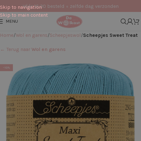
Vóór 16:30 besteld = zelfde dag verzonden
Skip to navigation
Skip to main content
MENU
Home
Wol en garens
Scheepjeswol
Scheepjes Sweet Treat
← Terug naar
Wol en garens
-10%