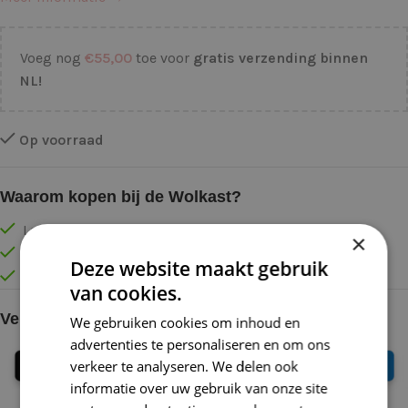
Voeg nog
€
55,00
toe voor
gratis verzending binnen
NL!
Op voorraad
Waarom kopen bij de Wolkast?
Lage verzendkosten vanaf € 4,99 binnen NL
×
Gratis verzonden vanaf €55,-
Deze website maakt gebruik
Vóór 16:30 besteld = Zelfde (werk)dag verzonden
van cookies.
Veilig online betalen
We gebruiken cookies om inhoud en
advertenties te personaliseren en om ons
verkeer te analyseren. We delen ook
informatie over uw gebruik van onze site