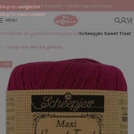
Vóór 16:30 besteld = zelfde dag verzonden
Skip to navigation
Skip to main content
MENU
Home
Wol en garens
Scheepjeswol
Scheepjes Sweet Treat
← Terug naar
Wol en garens
-10%