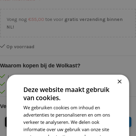
Voeg nog
€
55,00
toe voor
gratis verzending binnen
NL!
Op voorraad
Waarom kopen bij de Wolkast?
Lage verzendkosten vanaf € 4,99 binnen NL
×
Gratis verzonden vanaf €55,-
Deze website maakt gebruik
Vóór 16:30 besteld = Zelfde (werk)dag verzonden
van cookies.
Veilig online betalen
We gebruiken cookies om inhoud en
advertenties te personaliseren en om ons
verkeer te analyseren. We delen ook
informatie over uw gebruik van onze site