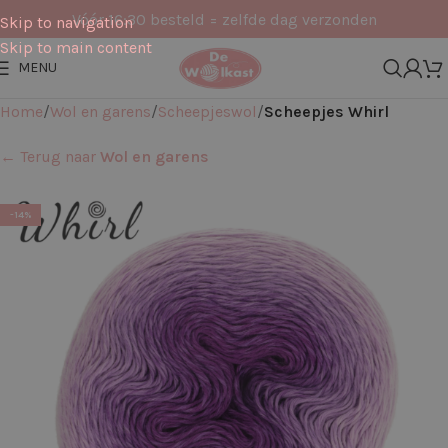
Vóór 16:30 besteld = zelfde dag verzonden
Skip to navigation
Skip to main content
MENU
Home
Wol en garens
Scheepjeswol
Scheepjes Whirl
← Terug naar
Wol en garens
-14%