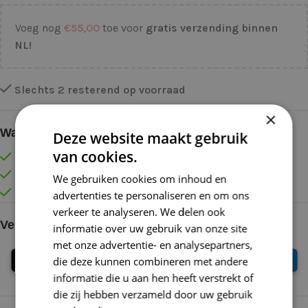
Voeg nog
€
55,00
toe voor
gratis verzending binnen
NL!
Slechts 2 resterend op voorraad
×
Waarom kopen bij de Wolkast?
Deze website maakt gebruik
van cookies.
Lage verzendkosten vanaf € 4,99 binnen NL
Gratis verzonden vanaf €55,-
We gebruiken cookies om inhoud en
Vóór 16:30 besteld = Zelfde (werk)dag verzonden
advertenties te personaliseren en om ons
verkeer te analyseren. We delen ook
Veilig online betalen
informatie over uw gebruik van onze site
met onze advertentie- en analysepartners,
die deze kunnen combineren met andere
informatie die u aan hen heeft verstrekt of
die zij hebben verzameld door uw gebruik