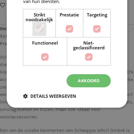
van hun diensten.
Lees verder
Op verlanglijstje
Delen:
Strikt
Prestatie
Targeting
noodzakelijk
Beschrijving
Scheepjes Whirl Ombré 558 Shrinking Violet: Voor Een
Functioneel
Niet-
Prachtig Verloop in Elk Project
geclassificeerd
Scheepjes Whirl Ombré is het perfecte garen voor iedereen
die houdt van kleurrijke projecten met een vloeiend
kleurverloop. Dit garen, samengesteld uit 60% katoen en 40%
acryl, combineert het beste van twee werelden: de natuurlijke
AKKOORD
zachtheid van katoen en de lichte veerkracht van acryl. Met
een aanbevolen naalddikte van 3,5 – 4 mm is Scheepjes Whirl
DETAILS WEERGEVEN
Ombré geschikt voor diverse handwerkprojecten zoals sjaals,
omslagdoeken en truien, maar ook ideaal voor
woonaccessoires.
Een van de unieke kenmerken van Scheepjes Whirl Ombré is