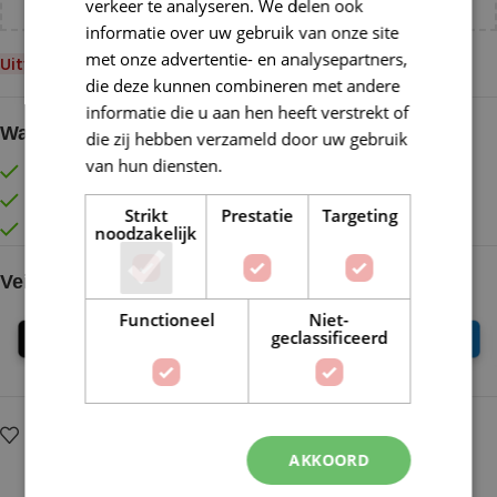
verkeer te analyseren. We delen ook
informatie over uw gebruik van onze site
met onze advertentie- en analysepartners,
Uitverkocht
die deze kunnen combineren met andere
informatie die u aan hen heeft verstrekt of
Waarom kopen bij de Wolkast?
die zij hebben verzameld door uw gebruik
van hun diensten.
Lees verder
Lage verzendkosten vanaf € 4,99 binnen NL
Gratis verzonden vanaf €55,-
Strikt
Prestatie
Targeting
Vóór 16:30 besteld = Zelfde (werk)dag verzonden
noodzakelijk
Veilig online betalen
Functioneel
Niet-
geclassificeerd
Op verlanglijstje
Delen:
AKKOORD