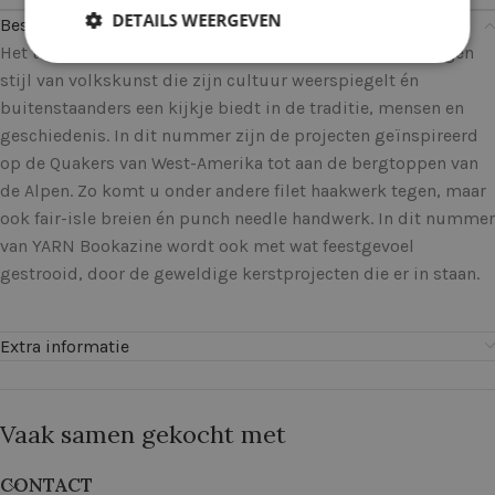
DETAILS WEERGEVEN
Beschrijving
Het thema voor deze editie is Folk. Elk land heeft zijn eigen
stijl van volkskunst die zijn cultuur weerspiegelt én
buitenstaanders een kijkje biedt in de traditie, mensen en
geschiedenis. In dit nummer zijn de projecten geïnspireerd
op de Quakers van West-Amerika tot aan de bergtoppen van
de Alpen. Zo komt u onder andere filet haakwerk tegen, maar
ook fair-isle breien én punch needle handwerk. In dit nummer
van YARN Bookazine wordt ook met wat feestgevoel
gestrooid, door de geweldige kerstprojecten die er in staan.
Extra informatie
Vaak samen gekocht met
CONTACT