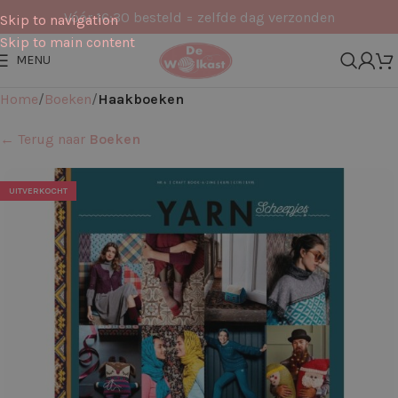
Vóór 16:30 besteld = zelfde dag verzonden
Skip to navigation
Skip to main content
MENU
Home
Boeken
Haakboeken
← Terug naar
Boeken
UITVERKOCHT