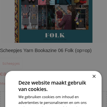
Scheepjes Yarn Bookazine 06 Folk (op=op)
Scheepjes
€
8,95
×
Deze website maakt gebruik
Meer informatie →
van cookies.
We gebruiken cookies om inhoud en
Voeg nog
€
55,00
toe voor
gratis verzending binnen
advertenties te personaliseren en om ons
NL!