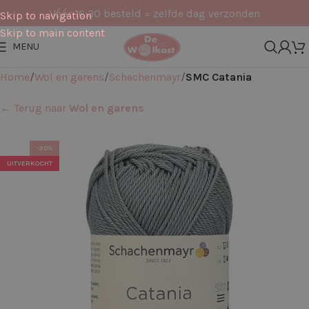
Vóór 16:30 besteld = zelfde dag verzonden
Skip to navigation
Skip to main content
MENU
Home
Wol en garens
Schachenmayr
SMC Catania
← Terug naar
Wol en garens
-20%
UITVERKOCHT