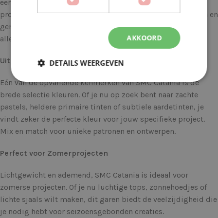
een gladde, glanzende afwerking die je projecten een
professionele uitstraling geeft. Bovendien is het duurzaam en
gemakkelijk te onderhouden, waardoor het ideaal is voor
AKKOORD
allerlei creatieve projecten.
Uitgebreide Kleurenkeuze
DETAILS WEERGEVEN
Eén van de opvallende kenmerken van SMC Catania is de
brede selectie kleuren. Of je nu op zoek bent naar zachte
pastels, heldere primaire tinten of subtiele aardetinten, je
vindt zeker de perfecte kleur voor jouw specifieke project.
Mix en match voor unieke patronen en ontwerpen.
Perfect voor Zomerprojecten
Lichtgewicht en ademend, SMC Catania is ideaal voor
zomerse projecten. Of je nu luchtige tops, zonnehoedjes of
lichte sjaals wilt maken, dit garen biedt de veelzijdigheid die
je nodig hebt voor seizoensgebonden creaties.