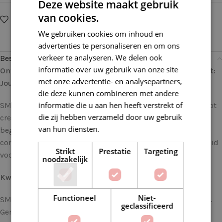
Deze website maakt gebruik
van cookies.
Op verlanglijstje
Delen:
We gebruiken cookies om inhoud en
advertenties te personaliseren en om ons
verkeer te analyseren. We delen ook
Beschrijving
informatie over uw gebruik van onze site
Ontdek Creativiteit met deze SMC Catania 242 Antraciet:
met onze advertentie- en analysepartners,
Jouw Perfecte Garen voor Elke Haak- en Brei uitdaging
die deze kunnen combineren met andere
informatie die u aan hen heeft verstrekt of
SMC Catania is niet zomaar garen; het is een uitnodiging tot
die zij hebben verzameld door uw gebruik
creativiteit. Of je nu een ervaren handwerker bent of net
van hun diensten.
Lees verder
begint met haken en breien, SMC Catania biedt de perfecte
combinatie van veelzijdigheid, kleurkeuze en duurzaamheid
Strikt
Prestatie
Targeting
voor al je projecten.
noodzakelijk
Kwaliteit die Opvalt
Functioneel
Niet-
SMC Catania staat bekend om zijn onberispelijke kwaliteit.
geclassificeerd
Gemaakt van 100% gemerceriseerd katoen, biedt dit garen