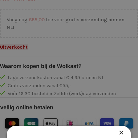
Voeg nog
€
55,00
toe voor
gratis verzending binnen
NL!
Uitverkocht
Waarom kopen bij de Wolkast?
Lage verzendkosten vanaf € 4,99 binnen NL
Gratis verzonden vanaf €55,-
Vóór 16:30 besteld = Zelfde (werk)dag verzonden
Veilig online betalen
×