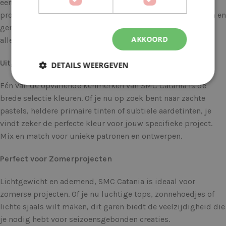
een gladde, glanzende afwerking die je projecten een
professionele uitstraling geeft. Bovendien is het duurzaam en
gemakkelijk te onderhouden, waardoor het ideaal is voor
AKKOORD
allerlei creatieve projecten.
Uitgebreide Kleurenkeuze
DETAILS WEERGEVEN
Eén van de opvallende kenmerken van SMC Catania is de
brede selectie kleuren. Of je nu op zoek bent naar zachte
pastels, heldere primaire tinten of subtiele aardetinten, je
vindt zeker de perfecte kleur voor jouw specifieke project.
Mix en match voor unieke patronen en ontwerpen.
Perfect voor Zomerprojecten
Lichtgewicht en ademend, SMC Catania is ideaal voor
zomerse projecten. Of je nu luchtige tops, zonnehoedjes of
lichte sjaals wilt maken, dit garen biedt de veelzijdigheid die
je nodig hebt voor seizoensgebonden creaties.