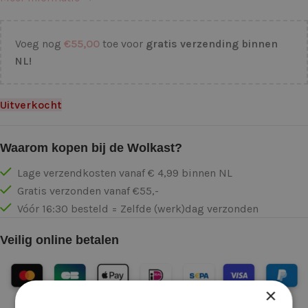
Voeg nog
€
55,00
toe voor
gratis verzending binnen
NL!
Uitverkocht
Waarom kopen bij de Wolkast?
Lage verzendkosten vanaf € 4,99 binnen NL
Gratis verzonden vanaf €55,-
Vóór 16:30 besteld = Zelfde (werk)dag verzonden
Veilig online betalen
×