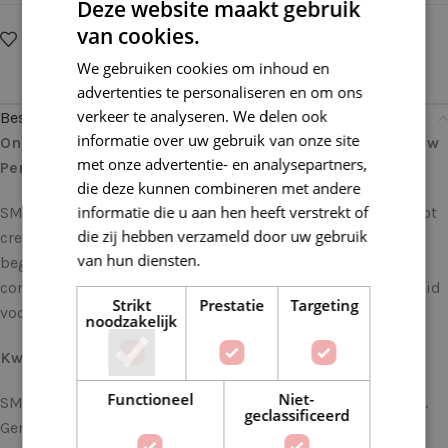
Deze website maakt gebruik
van cookies.
Op verlanglijstje
Delen:
We gebruiken cookies om inhoud en
advertenties te personaliseren en om ons
verkeer te analyseren. We delen ook
Beschrijving
informatie over uw gebruik van onze site
Ontdek Creativiteit met deze SMC Catania 253 Jade: Jouw
met onze advertentie- en analysepartners,
Perfecte Garen voor Elke Haak- en Brei uitdaging
die deze kunnen combineren met andere
informatie die u aan hen heeft verstrekt of
SMC Catania is niet zomaar garen; het is een uitnodiging tot
die zij hebben verzameld door uw gebruik
creativiteit. Of je nu een ervaren handwerker bent of net
van hun diensten.
Lees verder
begint met haken en breien, SMC Catania biedt de perfecte
combinatie van veelzijdigheid, kleurkeuze en duurzaamheid
Strikt
Prestatie
Targeting
voor al je projecten.
noodzakelijk
Kwaliteit die Opvalt
Functioneel
Niet-
SMC Catania staat bekend om zijn onberispelijke kwaliteit.
geclassificeerd
Gemaakt van 100% gemerceriseerd katoen, biedt dit garen