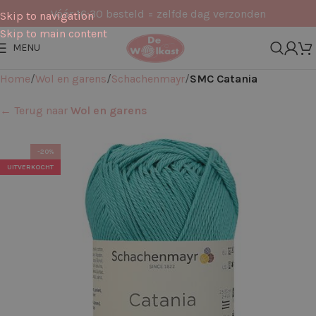
Vóór 16:30 besteld = zelfde dag verzonden
Skip to navigation
Skip to main content
MENU
Home
Wol en garens
Schachenmayr
SMC Catania
← Terug naar
Wol en garens
-20%
UITVERKOCHT