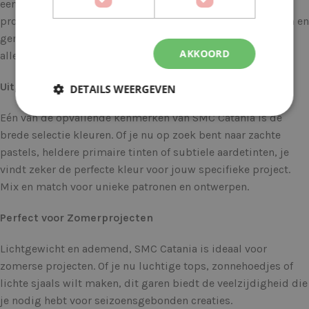
een gladde, glanzende afwerking die je projecten een
professionele uitstraling geeft. Bovendien is het duurzaam en
gemakkelijk te onderhouden, waardoor het ideaal is voor
AKKOORD
allerlei creatieve projecten.
Uitgebreide Kleurenkeuze
DETAILS WEERGEVEN
Eén van de opvallende kenmerken van SMC Catania is de
brede selectie kleuren. Of je nu op zoek bent naar zachte
pastels, heldere primaire tinten of subtiele aardetinten, je
vindt zeker de perfecte kleur voor jouw specifieke project.
Mix en match voor unieke patronen en ontwerpen.
Perfect voor Zomerprojecten
Lichtgewicht en ademend, SMC Catania is ideaal voor
zomerse projecten. Of je nu luchtige tops, zonnehoedjes of
lichte sjaals wilt maken, dit garen biedt de veelzijdigheid die
je nodig hebt voor seizoensgebonden creaties.