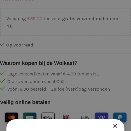
Voeg nog
€
55,00
toe voor
gratis verzending binnen
NL!
Op voorraad
Waarom kopen bij de Wolkast?
Lage verzendkosten vanaf € 4,99 binnen NL
Gratis verzonden vanaf €55,-
Vóór 16:30 besteld = Zelfde (werk)dag verzonden
Veilig online betalen
×