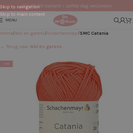
Vóór 16:30 besteld = zelfde dag verzonden
Skip to navigation
Skip to main content
MENU
Home
Wol en garens
Schachenmayr
SMC Catania
← Terug naar
Wol en garens
-20%