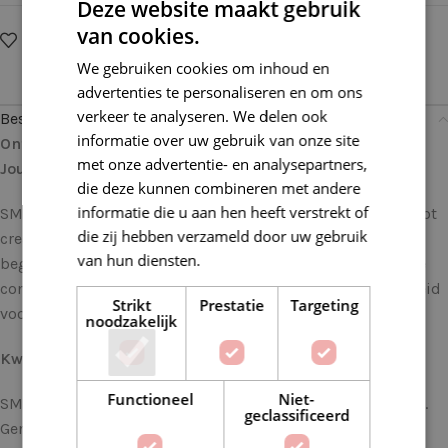
Deze website maakt gebruik
van cookies.
Op verlanglijstje
Delen:
We gebruiken cookies om inhoud en
advertenties te personaliseren en om ons
verkeer te analyseren. We delen ook
Beschrijving
informatie over uw gebruik van onze site
Ontdek Creativiteit met deze SMC Catania 410 Koraal:
met onze advertentie- en analysepartners,
Jouw Perfecte Garen voor Elke Haak- en Brei uitdaging
die deze kunnen combineren met andere
informatie die u aan hen heeft verstrekt of
SMC Catania is niet zomaar garen; het is een uitnodiging tot
die zij hebben verzameld door uw gebruik
creativiteit. Of je nu een ervaren handwerker bent of net
van hun diensten.
Lees verder
begint met haken en breien, SMC Catania biedt de perfecte
combinatie van veelzijdigheid, kleurkeuze en duurzaamheid
Strikt
Prestatie
Targeting
voor al je projecten.
noodzakelijk
Kwaliteit die Opvalt
Functioneel
Niet-
SMC Catania staat bekend om zijn onberispelijke kwaliteit.
geclassificeerd
Gemaakt van 100% gemerceriseerd katoen, biedt dit garen