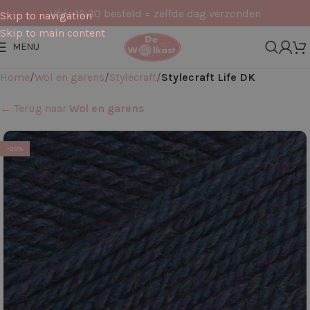
Vóór 16:30 besteld = zelfde dag verzonden
Skip to navigation
Skip to main content
MENU
Home
Wol en garens
Stylecraft
Stylecraft Life DK
← Terug naar
Wol en garens
-20%