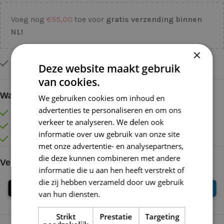
Voeg nog
€
55,00
toe voor
gratis verzending binnen
NL!
×
Op voorraad
Deze website maakt gebruik
van cookies.
Waarom kopen bij de Wolkast?
We gebruiken cookies om inhoud en
advertenties te personaliseren en om ons
Lage verzendkosten vanaf € 4,99 binnen NL
verkeer te analyseren. We delen ook
Gratis verzonden vanaf €55,-
informatie over uw gebruik van onze site
Vóór 16:30 besteld = Zelfde (werk)dag verzonden
met onze advertentie- en analysepartners,
die deze kunnen combineren met andere
Veilig online betalen
informatie die u aan hen heeft verstrekt of
die zij hebben verzameld door uw gebruik
van hun diensten.
Lees verder
Strikt
Prestatie
Targeting