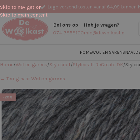
Lage verzendkosten vanaf €4,99 binnen 
Skip to navigation
Skip to main content
Bel ons op
Heb je vragen?
074-7858100
info@dewolkast.nl
HOME
WOL EN GARENS
NAALD
Home
Wol en garens
Stylecraft
Stylecraft ReCreate DK
Stylec
← Terug naar
Wol en garens
-20%