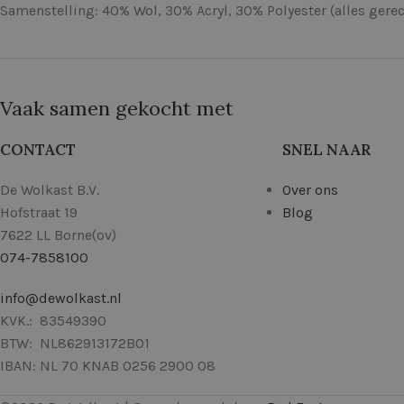
Samenstelling: 40% Wol, 30% Acryl, 30% Polyester (alles gerec
Vaak samen gekocht met
CONTACT
SNEL NAAR
De Wolkast B.V.
Over ons
Hofstraat 19
Blog
7622 LL Borne(ov)
074-7858100
info@dewolkast.nl
KVK.: 83549390
BTW: NL862913172B01
IBAN: NL 70 KNAB 0256 2900 08