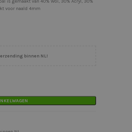
coal is gemaakt van 40% Wol, 30% Acryl, 30%
hikt voor naald 4mm
verzending binnen NL!
INKELWAGEN
binnen NL