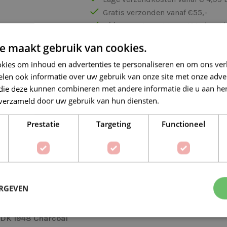
Gratis verzonden vanaf €55,-
Vóór 16:30 besteld = Zelfde (wer
e maakt gebruik van cookies.
Veilig online betalen
kies om inhoud en advertenties te personaliseren en om ons ver
len ook informatie over uw gebruik van onze site met onze adver
 die deze kunnen combineren met andere informatie die u aan hen
n verzameld door uw gebruik van hun diensten.
Lees verder
Prestatie
Targeting
Functioneel
Op verlanglijstje
Delen:
BESCHRIJVING
EXTRA INFORMATIE
ERGEVEN
 DK 1948 Charcoal