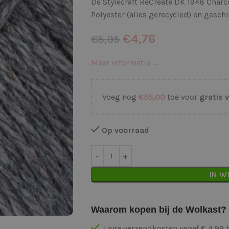
De Stylecraft ReCreate DK 1948 Char
Polyester (alles gerecycled) en gesc
€
4,76
€
5,95
Meer informatie →
Voeg nog
€
55,00
toe voor
gratis 
Op voorraad
IN W
Waarom kopen bij de Wolkast?
Lage verzendkosten vanaf € 4,99 