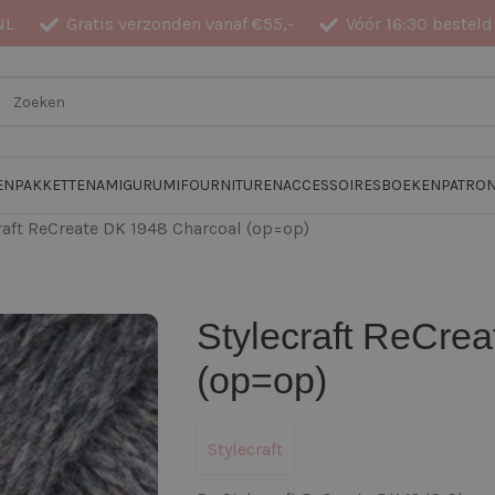
NL
Gratis verzonden vanaf €55,-
Vóór 16:30 besteld
EN
PAKKETTEN
AMIGURUMI
FOURNITUREN
ACCESSOIRES
BOEKEN
PATRO
raft ReCreate DK 1948 Charcoal (op=op)
Stylecraft ReCre
(op=op)
Stylecraft