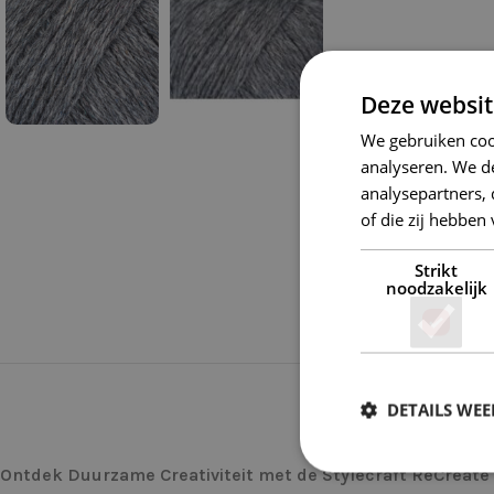
Deze websit
We gebruiken coo
analyseren. We de
analysepartners,
of die zij hebbe
Strikt
noodzakelijk
DETAILS WE
Ontdek Duurzame Creativiteit met de Stylecraft ReCreate