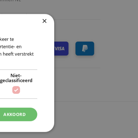
k)dag verzonden
×
keer te
tentie- en
 heeft verstrekt
Niet-
geclassificeerd
AKKOORD