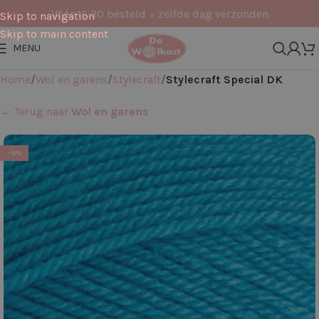
Vóór 16:30 besteld = zelfde dag verzonden
Skip to navigation
Skip to main content
MENU
Home
Wol en garens
Stylecraft
Stylecraft Special DK
← Terug naar
Wol en garens
-6%