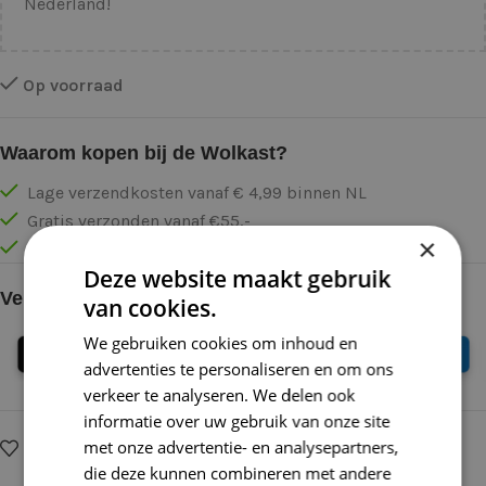
Nederland!
Op voorraad
Waarom kopen bij de Wolkast?
Lage verzendkosten vanaf € 4,99 binnen NL
Gratis verzonden vanaf €55,-
×
Vóór 16:30 besteld = Zelfde (werk)dag verzonden
Deze website maakt gebruik
Veilig online betalen
van cookies.
We gebruiken cookies om inhoud en
advertenties te personaliseren en om ons
verkeer te analyseren. We delen ook
informatie over uw gebruik van onze site
met onze advertentie- en analysepartners,
Op verlanglijstje
Delen:
die deze kunnen combineren met andere