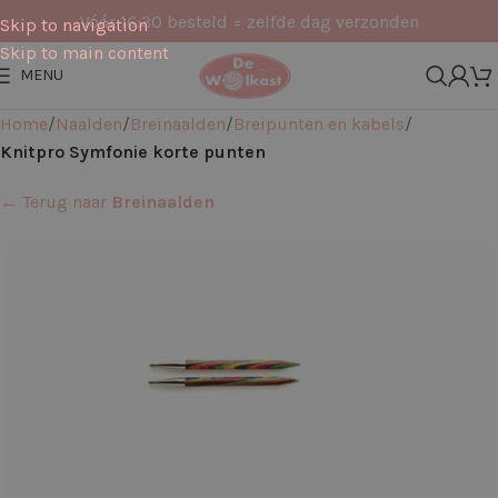
Vóór 16:30 besteld = zelfde dag verzonden
Skip to navigation
Skip to main content
MENU
Home
Naalden
Breinaalden
Breipunten en kabels
Knitpro Symfonie korte punten
← Terug naar
Breinaalden