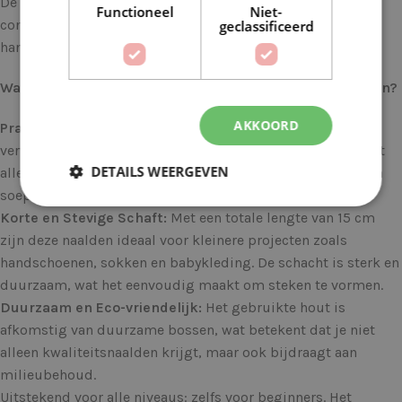
De KnitPro Symfonie Korte Breinaalden, met hun unieke
Functioneel
Niet-
combinatie van schoonheid en functionaliteit, maken
geclassificeerd
handwerken een waar genot.
Waarom Kiezen voor KnitPro Symfonie Korte Breinaalden?
AKKOORD
Prachtige Houten Afwerking:
Deze breinaalden zijn
vervaardigd uit kleurrijk gelamineerd berkenhout, wat niet
DETAILS WEERGEVEN
alleen zorgt voor een unieke uitstraling, maar ook voor een
soepele, warme aanraking tijdens het breien.
Korte en Stevige Schaft:
Met een totale lengte van 15 cm
zijn deze naalden ideaal voor kleinere projecten zoals
handschoenen, sokken en babykleding. De schacht is sterk en
duurzaam, wat het eenvoudig maakt om steken te vormen.
Duurzaam en Eco-vriendelijk:
Het gebruikte hout is
afkomstig van duurzame bossen, wat betekent dat je niet
alleen kwaliteitsnaalden krijgt, maar ook bijdraagt aan
milieubehoud.
Uitstekend voor alle niveaus: zelfs voor beginners. Het