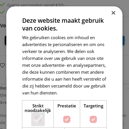
Gratis verzonden vanaf €55,-
×
Vóór 16:30 besteld = Zelfde (werk)dag verzonden
Deze website maakt gebruik
Veilig online betalen
van cookies.
We gebruiken cookies om inhoud en
advertenties te personaliseren en om ons
verkeer te analyseren. We delen ook
informatie over uw gebruik van onze site
met onze advertentie- en analysepartners,
Op verlanglijstje
Delen:
die deze kunnen combineren met andere
informatie die u aan hen heeft verstrekt of
die zij hebben verzameld door uw gebruik
Beschrijving
van hun diensten.
Lees verder
Ontdek Handwerkplezier met deze KnitPro Symfonie
breipunt kort 3.25mm
Strikt
Prestatie
Targeting
noodzakelijk
Voor de gepassioneerde breiers en haaksters is de keuze van
de juiste breinaalden essentieel voor een succesvol project.