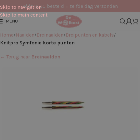
Vóór 16:30 besteld = zelfde dag verzonden
Skip to navigation
Skip to main content
MENU
Home
Naalden
Breinaalden
Breipunten en kabels
Knitpro Symfonie korte punten
← Terug naar
Breinaalden