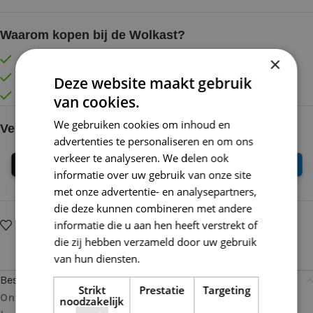
Waarom kopen bij de Wolkast?
×
Lage verzendkosten vanaf € 4,99 binnen NL
Gratis verzonden vanaf €55,-
Deze website maakt gebruik
Vóór 16:30 besteld = Zelfde (werk)dag verzonden
van cookies.
We gebruiken cookies om inhoud en
Veilig online betalen
advertenties te personaliseren en om ons
verkeer te analyseren. We delen ook
informatie over uw gebruik van onze site
met onze advertentie- en analysepartners,
die deze kunnen combineren met andere
informatie die u aan hen heeft verstrekt of
Op verlanglijstje
Delen:
die zij hebben verzameld door uw gebruik
van hun diensten.
Lees verder
Beschrijving
Strikt
Prestatie
Targeting
Ontdek Handwerkplezier met deze Symfonie breipunt
noodzakelijk