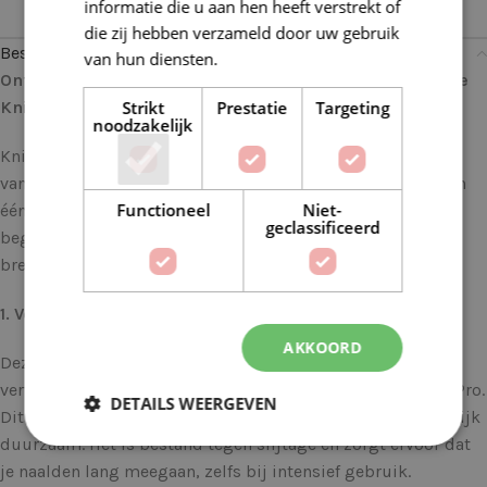
informatie die u aan hen heeft verstrekt of
die zij hebben verzameld door uw gebruik
Beschrijving
van hun diensten.
Lees verder
Ontdek de Perfecte Partner voor je sokprojecten met de
Strikt
Prestatie
Targeting
Knitpro Symfonie sokkennaalden 20cm 2.75mm
noodzakelijk
KnitPro Symfonie Sokkennaalden van 20 cm zijn de droom
van elke breister en brengen elegantie en precisie samen in
Functioneel
Niet-
één naald. Of je nu een doorgewinterde breister bent of net
geclassificeerd
begint met het breien van sokken, deze naalden tillen je
breiwerk naar een hoger niveau.
1. Vervaardigd met Liefde en Zorg
AKKOORD
Deze sokkennaalden zijn met de grootste precisie
vervaardigd uit het legendarische Symfonie-hout van KnitPro.
DETAILS WEERGEVEN
Dit hout is niet alleen opvallend mooi, maar ook ongelooflijk
duurzaam. Het is bestand tegen slijtage en zorgt ervoor dat
je naalden lang meegaan, zelfs bij intensief gebruik.