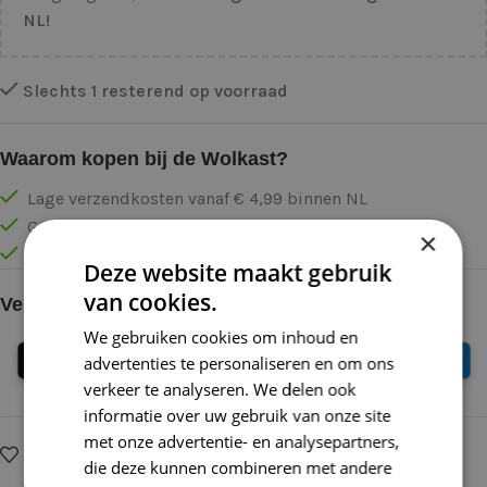
NL!
Slechts 1 resterend op voorraad
Waarom kopen bij de Wolkast?
Lage verzendkosten vanaf € 4,99 binnen NL
Gratis verzonden vanaf €55,-
×
Vóór 16:30 besteld = Zelfde (werk)dag verzonden
Deze website maakt gebruik
van cookies.
Veilig online betalen
We gebruiken cookies om inhoud en
advertenties te personaliseren en om ons
verkeer te analyseren. We delen ook
informatie over uw gebruik van onze site
met onze advertentie- en analysepartners,
Op verlanglijstje
Delen:
die deze kunnen combineren met andere