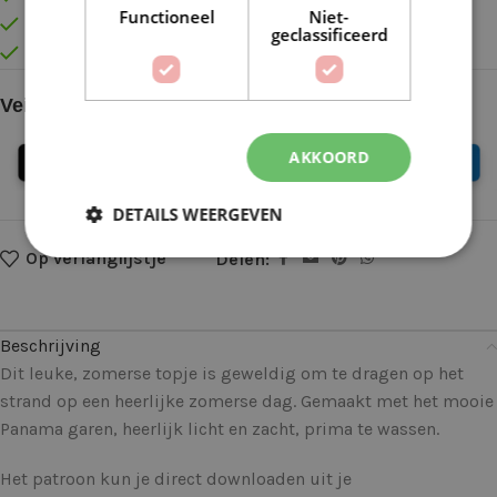
Functioneel
Niet-
Gratis verzonden vanaf €55,-
geclassificeerd
Vóór 16:30 besteld = Zelfde (werk)dag verzonden
Veilig online betalen
AKKOORD
DETAILS WEERGEVEN
Op verlanglijstje
Delen:
Beschrijving
Dit leuke, zomerse topje is geweldig om te dragen op het
strand op een heerlijke zomerse dag. Gemaakt met het mooie
Panama garen, heerlijk licht en zacht, prima te wassen.
Het patroon kun je direct downloaden uit je