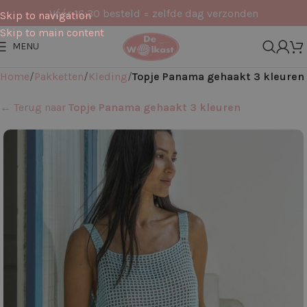
Vóór 16:30 besteld = zelfde dag verzonden
Skip to navigation
Skip to main content
MENU
Home
Pakketten
Kleding
Topje Panama gehaakt 3 kleuren
← Terug naar
Topje Panama gehaakt 3 kleuren