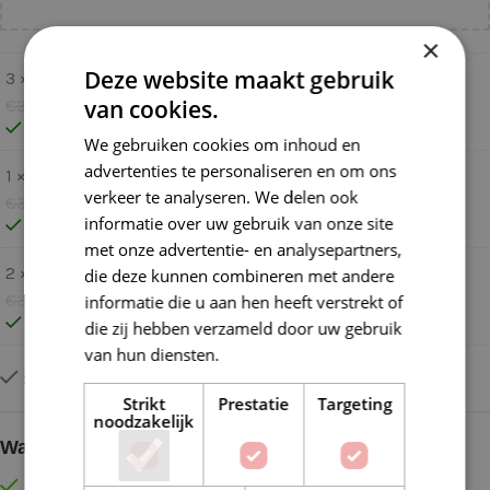
×
Deze website maakt gebruik
3 ×
Katia Panama 79 Bleekgroen
van cookies.
€
3,99
€
3,19
Op voorraad
We gebruiken cookies om inhoud en
advertenties te personaliseren en om ons
1 ×
Katia Panama 43 Medium Blauw
verkeer te analyseren. We delen ook
€
3,99
€
3,19
informatie over uw gebruik van onze site
Op voorraad
met onze advertentie- en analysepartners,
2 ×
Katia Panama 05 Donker Blauw
die deze kunnen combineren met andere
€
3,99
€
3,19
informatie die u aan hen heeft verstrekt of
Op voorraad
die zij hebben verzameld door uw gebruik
van hun diensten.
Lees verder
Slechts 2 resterend op voorraad
Strikt
Prestatie
Targeting
noodzakelijk
Waarom kopen bij de Wolkast?
Lage verzendkosten vanaf € 4,99 binnen NL