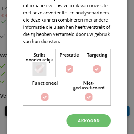
informatie over uw gebruik van onze site
1 ×
Metalen ring 040 cm
met onze advertentie- en analysepartners,
€
4,00
die deze kunnen combineren met andere
Op voorraad
informatie die u aan hen heeft verstrekt of
die zij hebben verzameld door uw gebruik
Op voorraad
van hun diensten.
Lees verder
Strikt
Prestatie
Targeting
Waarom kopen bij de Wolkast?
noodzakelijk
Lage verzendkosten vanaf € 4,99 binnen NL
Gratis verzonden vanaf €55,-
Vóór 16:30 besteld = Zelfde (werk)dag verzonden
Functioneel
Niet-
geclassificeerd
Veilig online betalen
AKKOORD