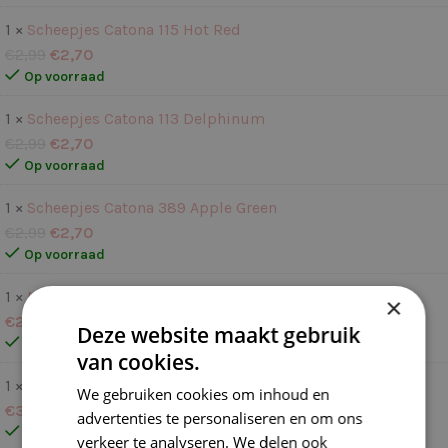
1 ×
Scheepjes Catona 115 Hot Red
€
2,99
€
2,70
Op voorraad
1 ×
Scheepjes Catona 113 Delphinum
€
2,99
€
2,70
Op voorraad
1 ×
Scheepjes Catona 389 Apple Green
€
2,99
€
2,70
Op voorraad
1 ×
Metalen ring 015 cm
×
€
2,25
Deze website maakt gebruik
Op voorraad
van cookies.
1 ×
Metalen ring 025 cm
We gebruiken cookies om inhoud en
€
3,00
advertenties te personaliseren en om ons
Op voorraad
verkeer te analyseren. We delen ook