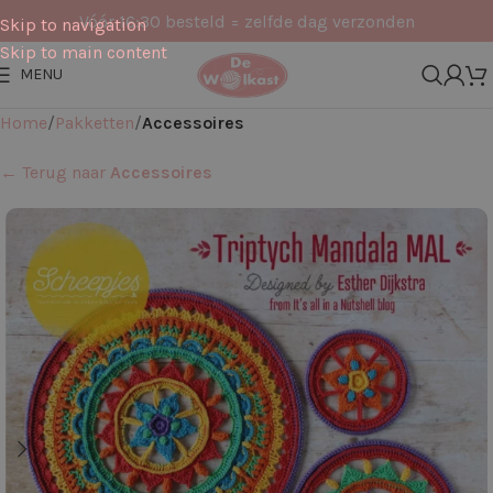
Vóór 16:30 besteld = zelfde dag verzonden
Skip to navigation
Skip to main content
MENU
Home
Pakketten
Accessoires
← Terug naar
Accessoires