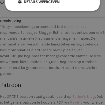
DETAILS WEERGEVEN
Op verlanglijstje
Delen:
Beschrijving
Triptych betekent ‘gepresenteerd in 3 delen’ en dat
inspireerde Scheepjes Blogger Esther tot het ontwerpen van 3
mandala’s in unieke kleursamenstellingen en maten. De
combinatie van verschillende haaksteken en oogstrelende
kleurcombinaties biedt iedere haker plezier, van
avontuurlijke beginner tot meer gevorderde crafter. De drie
ontwerpen, klein, middel en groot, beginnen op dezelfde
manier en elke grotere maat borduurt voort op het zelfde
patroon.
Patroon
Het GRATIS patroon staat gepubliceerd op
Esther’s blog
. Ook
is het gehele patroon te koop als PDF via
Ravelry
voor wie de