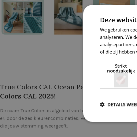
Deze websit
We gebruiken coo
analyseren. We de
analysepartners,
of die zij hebbe
Strikt
noodzakelijk
True Colors CAL Ocean Pearl garenpakket i
Colors CAL 2025
!
DETAILS WE
De naam True Colors is afgeleid van het liedje van Cyndi Laup
er, door de zes kleurencombinaties, veel kleuren aan ons voor
die jouw stemming weergeeft.