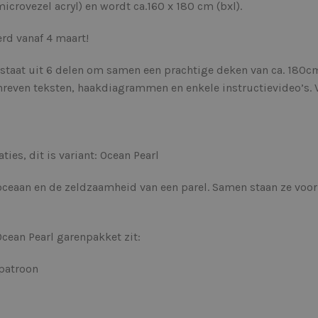
rovezel acryl) en wordt ca.160 x 180 cm (bxl).
erd vanaf 4 maart!
staat uit 6 delen om samen een prachtige deken van ca. 180c
chreven teksten, haakdiagrammen en enkele instructievideo’s.
es, dit is variant: Ocean Pearl
oceaan en de zeldzaamheid van een parel. Samen staan ze voor 
Ocean Pearl garenpakket zit:
patroon