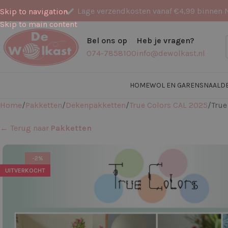
Lage verzendkosten vanaf €4,99 binnen 
Skip to navigation
Skip to main content
Bel ons op
Heb je vragen?
074-7858100
info@dewolkast.nl
HOME
WOL EN GARENS
NAALD
Home
Pakketten
Dekenpakketten
True Colors CAL 2025
True
← Terug naar
Pakketten
-2%
UITVERKOCHT