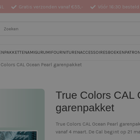
NL
Gratis verzonden vanaf €55,-
Vóór 16:30 besteld
EN
PAKKETTEN
AMIGURUMI
FOURNITUREN
ACCESSOIRES
BOEKEN
PATRO
 Colors CAL Ocean Pearl garenpakket
True Colors CAL 
garenpakket
True Colors CAL Ocean Pearl garenpak
vanaf 4 maart. De Cal begint op 21 m