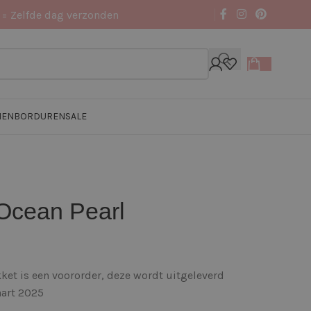
 = Zelfde dag verzonden
NEN
BORDUREN
SALE
Ocean Pearl
ket is een voororder, deze wordt uitgeleverd
aart 2025