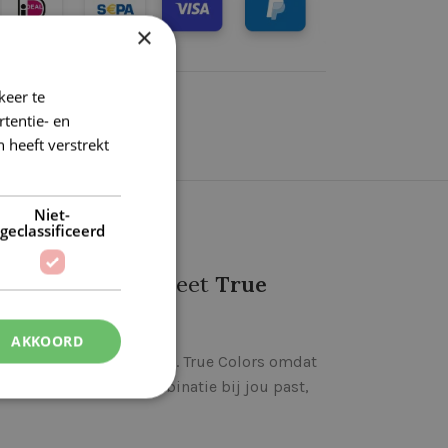
×
keer te
tentie- en
 heeft verstrekt
Niet-
geclassificeerd
t van Haakplein heet
True
AKKOORD
eel verschillende emoties. True Colors omdat
rukken. Kies welke combinatie bij jou past,