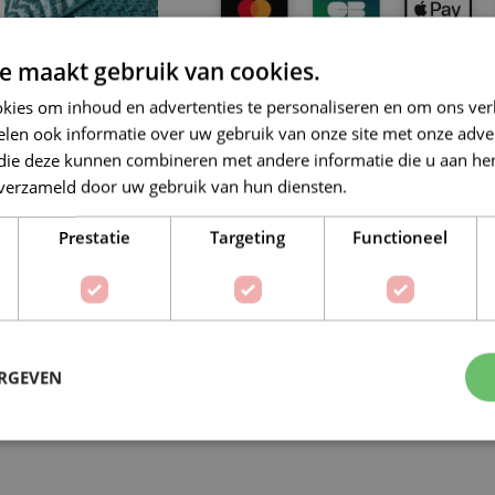
e maakt gebruik van cookies.
kies om inhoud en advertenties te personaliseren en om ons ver
Op verlanglijstje
Delen:
len ook informatie over uw gebruik van onze site met onze adver
 die deze kunnen combineren met andere informatie die u aan hen
n verzameld door uw gebruik van hun diensten.
Lees verder
Prestatie
Targeting
Functioneel
BESCHRIJVING
EXTRA INFORMATIE
s een variant van het Crochet Along projec
ERGEVEN
er. Veel verschillende mensen, veel verschillende meningen, v
bij gingen die allemaal, in onze ogen, een andere emotie uitd