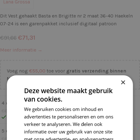
Lana Grossa
Dit Vest gehaakt Basta en Brigitte nr 2 maat 36-40 Haekeln
07-24 is een garenpakket inclusief digitaal patroon
€
71,31
€
91,66
Meer informatie →
Voeg nog
€
55,00
toe voor
gratis verzending binnen
NL!
×
Deze website maakt gebruik
van cookies.
4 ×
Lana Grossa Basta 03 Beige
We gebruiken cookies om inhoud en
€
6,99
€
5,59
advertenties te personaliseren en om ons
Op voorraad
verkeer te analyseren. We delen ook
5 ×
Lana Grossa Basta 22 Zwart
informatie over uw gebruik van onze site
€
6,99
€
5,59
met onze advertentie- en analysepartners,