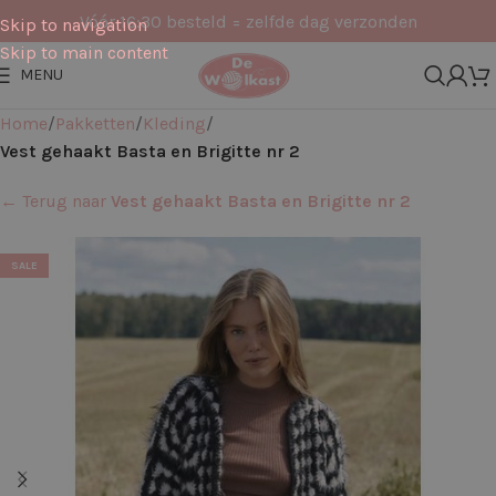
Vóór 16:30 besteld = zelfde dag verzonden
Skip to navigation
Skip to main content
MENU
Home
Pakketten
Kleding
Vest gehaakt Basta en Brigitte nr 2
← Terug naar
Vest gehaakt Basta en Brigitte nr 2
SALE