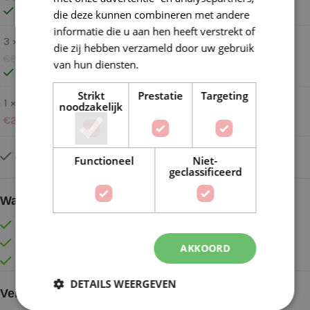
Op voorraad
die deze kunnen combineren met andere
informatie die u aan hen heeft verstrekt of
3 ×
Lana Grossa Brigitte Nr 2 kl 036 Zwart
die zij hebben verzameld door uw gebruik
€
8,75
€
7,00
van hun diensten.
Lees verder
Op voorraad
Strikt
Prestatie
Targeting
1 ×
P haekeln 07-24 (download)
noodzakelijk
€
2,50
Op voorraad
Functioneel
Niet-
geclassificeerd
Waarom kopen bij de Wolkast?
Lage verzendkosten vanaf € 4,99 binnen NL
Gratis verzonden vanaf €55,-
AKKOORD
Vóór 16:30 besteld = Zelfde (werk)dag verzonden
DETAILS WEERGEVEN
Veilig online betalen