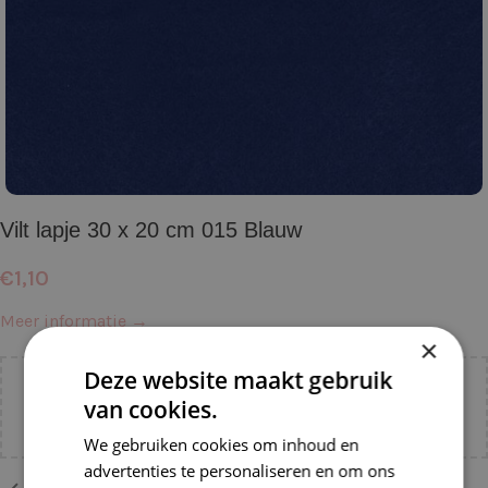
Vilt lapje 30 x 20 cm 015 Blauw
€
1,10
Meer informatie →
×
Deze website maakt gebruik
Voeg nog
€
55,00
toe voor
gratis verzending binnen
van cookies.
NL!
We gebruiken cookies om inhoud en
advertenties te personaliseren en om ons