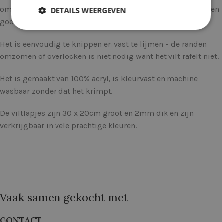
om te knutselen en voor het maken van decoraties. Het is een
DETAILS WEERGEVEN
goed alternatief voor wolvilt, dat veel duurder is.
Het is eenvoudig te knippen en vast te lijmen – de randen
omzomen of overlocken is niet nodig want het vilt rafelt niet.
Het is gemaakt van 100% acryl, is kleurvast en machine
wasbaar zonder dat het krimpt.
De viltlapjes zijn 30 x 20cm groot en 2mm dik en zijn
verkrijgbaar in vele prachtige kleuren.
Vaak samen gekocht met
CONTACT