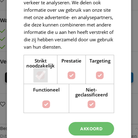
Op voorraad
verkeer te analyseren. We delen ook
informatie over uw gebruik van onze site
met onze advertentie- en analysepartners,
Waarom kopen bij de Wolkast?
die deze kunnen combineren met andere
Lage verzendkosten vanaf € 4,99 binnen NL
informatie die u aan hen heeft verstrekt of
die zij hebben verzameld door uw gebruik
Gratis verzonden vanaf €55,-
van hun diensten.
Lees verder
Vóór 16:30 besteld = Zelfde (werk)dag verzonden
Strikt
Prestatie
Targeting
Veilig online betalen
noodzakelijk
Functioneel
Niet-
geclassificeerd
Op verlanglijstje
Delen:
Beschrijving
AKKOORD
Dit Vilt lapje 30 x 20 cm 015 Blauw is veelzijdig te gebruiken