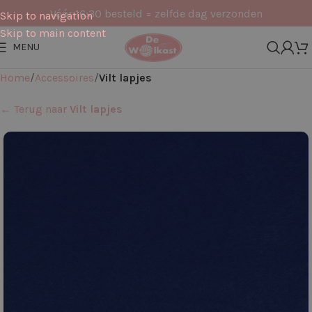
Vóór 16:30 besteld = zelfde dag verzonden
Skip to navigation
Skip to main content
MENU
Home
Accessoires
Vilt lapjes
← Terug naar
Vilt lapjes