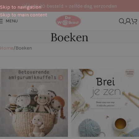
Vóór 16:30 besteld = zelfde dag verzonden
Skip to navigation
Skip to main content
MENU
Boeken
Home
Boeken
Filters