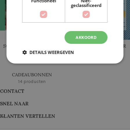
Functioneel
Niet-
geclassificeerd
AKKOORD
SCHEEPJES AFTER PARTY
SCHEEPJES KLEIN MAAR
DETAILS WEERGEVEN
FIJN
29 producten
11 producten
CADEAUBONNEN
14 producten
CONTACT
SNEL NAAR
KLANTEN VERTELLEN