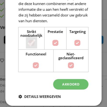
die deze kunnen combineren met andere
Lage verzendkosten vanaf € 4,99 binnen NL
informatie die u aan hen heeft verstrekt of
Gratis verzonden vanaf €55,-
die zij hebben verzameld door uw gebruik
Vóór 16:30 besteld = Zelfde (werk)dag verzonden
van hun diensten.
Lees verder
Veilig online betalen
Strikt
Prestatie
Targeting
noodzakelijk
Functioneel
Niet-
geclassificeerd
Op verlanglijstje
Delen:
Beschrijving
AKKOORD
Deze Zwarte ronde oogjes 12mm worden per paar verkocht,
de prijs is ook per paar!
DETAILS WEERGEVEN
Deze oogjes hebben we in ons assortiment opgenomen na