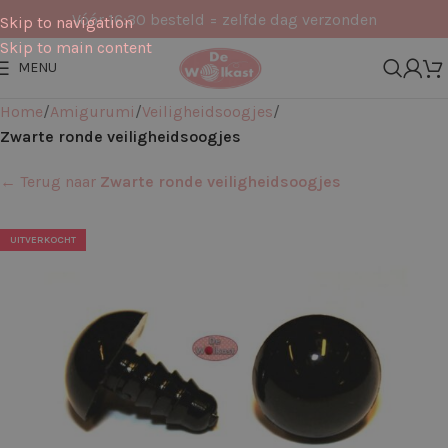
Vóór 16:30 besteld = zelfde dag verzonden
Skip to navigation
Skip to main content
MENU
Home
Amigurumi
Veiligheidsoogjes
Zwarte ronde veiligheidsoogjes
← Terug naar
Zwarte ronde veiligheidsoogjes
UITVERKOCHT