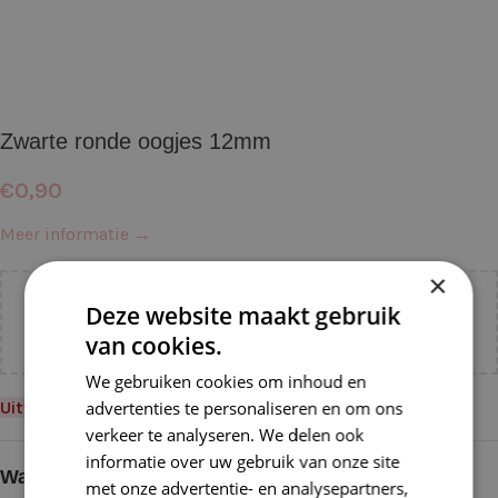
Zwarte ronde oogjes 12mm
€
0,90
Meer informatie →
×
Voeg nog
€
55,00
toe voor
gratis verzending binnen
Deze website maakt gebruik
NL!
van cookies.
We gebruiken cookies om inhoud en
Uitverkocht
advertenties te personaliseren en om ons
verkeer te analyseren. We delen ook
informatie over uw gebruik van onze site
Waarom kopen bij de Wolkast?
met onze advertentie- en analysepartners,