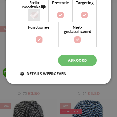
Strikt
Prestatie
Targeting
Botter Oslo 008
Botter Oslo 009
noodzakelijk
€
3,80
€
3,80
€
4,75
€
4,75
Functioneel
Niet-
-20%
-20%
geclassificeerd
AKKOORD
DETAILS WEERGEVEN
Botter Oslo 010
Botter Oslo 021
€
3,80
€
3,80
€
4,75
€
4,75
-20%
-20%
UITVERKOCHT