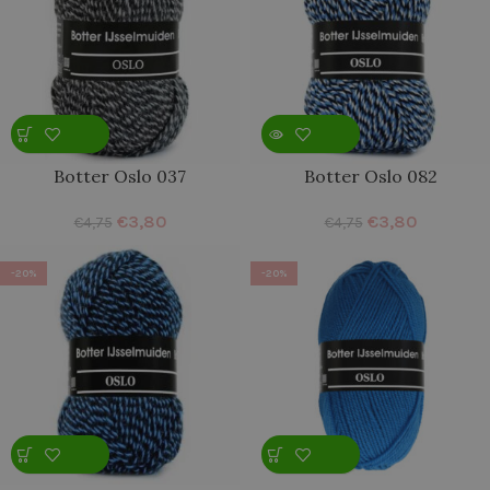
Botter Oslo 037
Botter Oslo 082
€
3,80
€
3,80
€
4,75
€
4,75
-20%
-20%