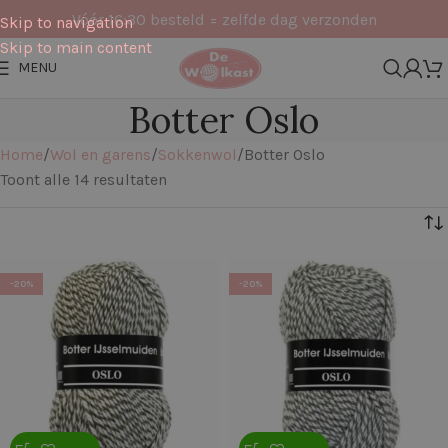
Vóór 16:30 besteld = zelfde dag verzonden
Skip to navigation
Skip to main content
MENU
Botter Oslo
Home
Wol en garens
Sokkenwol
Botter Oslo
Toont alle 14 resultaten
Filters
-20%
-20%