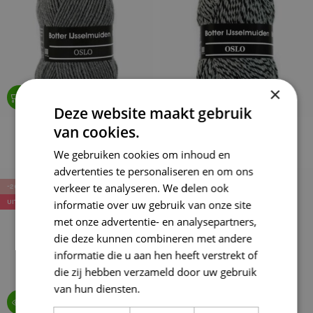
×
Deze website maakt gebruik
Botter Oslo 006
Botter Oslo 007
van cookies.
€
3,80
€
3,80
We gebruiken cookies om inhoud en
€
4,75
€
4,75
advertenties te personaliseren en om ons
verkeer te analyseren. We delen ook
-20%
-20%
informatie over uw gebruik van onze site
UITVERKOCHT
met onze advertentie- en analysepartners,
die deze kunnen combineren met andere
informatie die u aan hen heeft verstrekt of
die zij hebben verzameld door uw gebruik
van hun diensten.
Lees verder