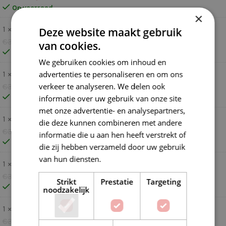
Op voorraad
×
1 ×
Stylecraft Special DK 1241 Fondant
Deze website maakt gebruik
€
3,50
€
3,30
van cookies.
Op voorraad
We gebruiken cookies om inhoud en
1 ×
Stylecraft Special DK 1132 Shrimp
advertenties te personaliseren en om ons
verkeer te analyseren. We delen ook
€
3,50
€
3,30
Op voorraad
informatie over uw gebruik van onze site
met onze advertentie- en analysepartners,
1 ×
Stylecraft Special DK 1246 Lipstick
die deze kunnen combineren met andere
€
3,50
€
3,30
informatie die u aan hen heeft verstrekt of
Op voorraad
die zij hebben verzameld door uw gebruik
van hun diensten.
Lees verder
1 ×
Stylecraft Special DK 1123 Claret
€
3,50
€
3,30
Strikt
Prestatie
Targeting
Op voorraad
noodzakelijk
1 ×
Stylecraft Special DK 1723 Tomato
€
3,50
€
3,30