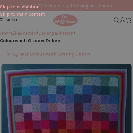
Vóór 16:30 besteld = zelfde dag verzonden
Skip to navigation
Skip to main content
MENU
Home
Pakketten
Dekenpakketten
Colourwash Granny Deken
← Terug naar
Colourwash Granny Deken