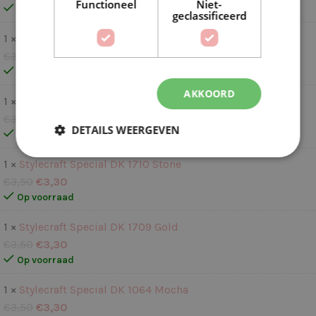
Functioneel
Niet-
Op voorraad
geclassificeerd
1 ×
Stylecraft Special DK 1711 Spice
€
3,50
€
3,30
Op voorraad
AKKOORD
1 ×
Stylecraft Special DK 1420 Camel
€
3,50
€
3,30
DETAILS WEERGEVEN
Op voorraad
1 ×
Stylecraft Special DK 1710 Stone
€
3,50
€
3,30
Op voorraad
1 ×
Stylecraft Special DK 1709 Gold
€
3,50
€
3,30
Op voorraad
1 ×
Stylecraft Special DK 1064 Mocha
€
3,50
€
3,30