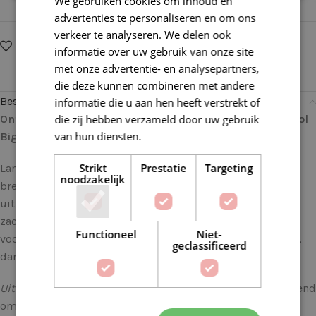
We gebruiken cookies om inhoud en
advertenties te personaliseren en om ons
verkeer te analyseren. We delen ook
Op verlanglijstje
Delen:
informatie over uw gebruik van onze site
met onze advertentie- en analysepartners,
die deze kunnen combineren met andere
Beschrijving
informatie die u aan hen heeft verstrekt of
die zij hebben verzameld door uw gebruik
Ontdek de Veelzijdigheid van deze Lana Grossa Cool Wool
van hun diensten.
Lees verder
Big 0978 Pastelgroen
Strikt
Prestatie
Targeting
Lana Grossa Cool Wool Big garen is de droom van elke
noodzakelijk
breister en haakster. Dit garen staat bekend om zijn
uitzonderlijke kwaliteit, veelzijdigheid en ongeëvenaarde
zachtheid. Als je op zoek bent naar een garen dat perfect is
Functioneel
Niet-
voor allerlei projecten, van kledingstukken tot accessoires,
geclassificeerd
dan is Cool Wool Big precies wat je nodig hebt.
Uitzonderlijke Kwaliteit
: Lana Grossa staat wereldwijd bekend
om zijn hoogwaardige garens, en Cool Wool Big is geen