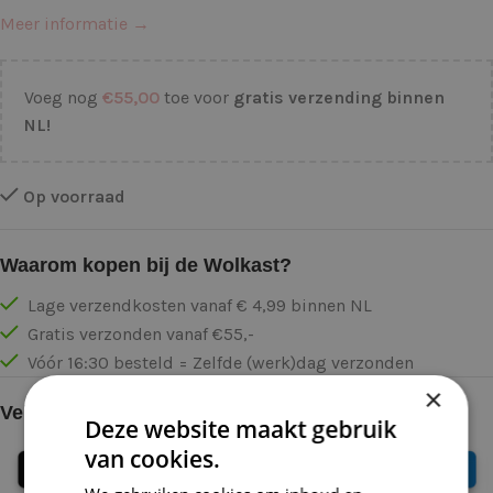
Meer informatie →
Voeg nog
€
55,00
toe voor
gratis verzending binnen
NL!
Op voorraad
Waarom kopen bij de Wolkast?
Lage verzendkosten vanaf € 4,99 binnen NL
Gratis verzonden vanaf €55,-
Vóór 16:30 besteld = Zelfde (werk)dag verzonden
×
Veilig online betalen
Deze website maakt gebruik
van cookies.