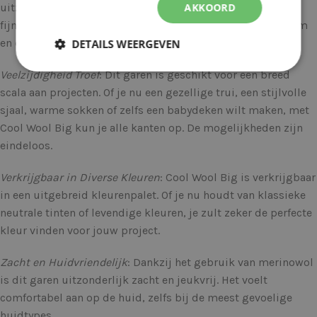
AKKOORD
uitzondering. Het is gemaakt van 100% merinowol van de
fijnste kwaliteit, wat resulteert in een garen dat zacht, warm
en duurzaam is.
DETAILS WEERGEVEN
Veelzijdigheid Troef
: Dit garen is geschikt voor een breed
scala aan projecten. Of je nu een gezellige trui, een stijlvolle
sjaal, warme sokken of zelfs een babydeken wilt maken, met
Cool Wool Big kun je alle kanten op. De mogelijkheden zijn
eindeloos.
Verkrijgbaar in Diverse Kleuren
: Cool Wool Big is verkrijgbaar
in een uitgebreid kleurenpalet. Of je nu houdt van klassieke
neutrale tinten of levendige kleuren, je zult zeker de perfecte
kleur vinden voor jouw project.
Zacht en Huidvriendelijk
: Dankzij het gebruik van merinowol
is dit garen uitzonderlijk zacht en jeukvrij. Het voelt
comfortabel aan op de huid, zelfs bij de meest gevoelige
huidtypes.