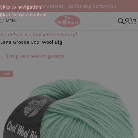
Vóór 16:30 besteld = zelfde dag verzonden
Skip to navigation
Skip to main content
MENU
Home
Wol en garens
Lana Grossa
Lana Grossa Cool Wool Big
← Terug naar
Wol en garens
-20%