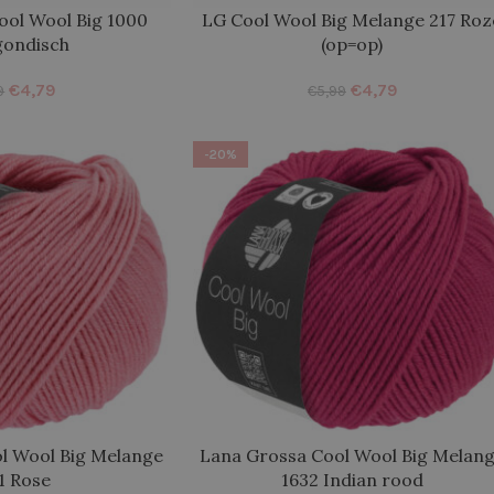
ool Wool Big 1000
LG Cool Wool Big Melange 217 Roz
gondisch
(op=op)
€
4,79
€
4,79
9
€
5,99
-20%
l Wool Big Melange
Lana Grossa Cool Wool Big Melan
1 Rose
1632 Indian rood