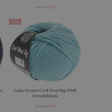
€
4,79
€
5,99
-20%
ge
Lana Grossa Cool Wool Big 0946
Hemelsblauw
€
4,79
€
5,99