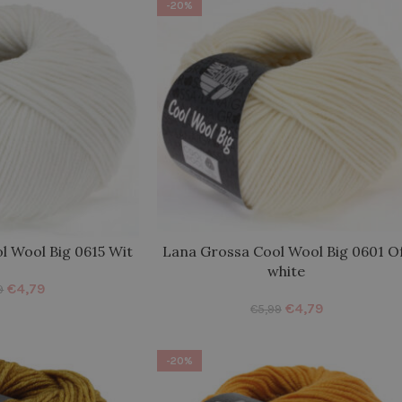
-20%
l Wool Big 0615 Wit
Lana Grossa Cool Wool Big 0601 O
white
€
4,79
9
€
4,79
€
5,99
-20%