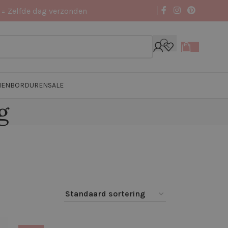
 = Zelfde dag verzonden
NEN
BORDUREN
SALE
g