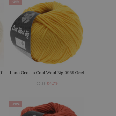
-20%
ff
Lana Grossa Cool Wool Big 0958 Geel
€
4,79
€
5,99
-20%