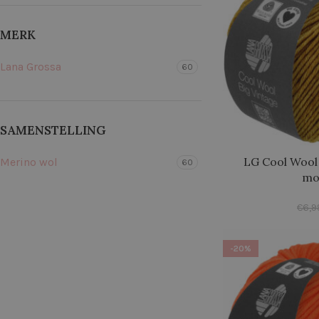
MERK
Lana Grossa
60
SAMENSTELLING
LG Cool Wool 
Merino wol
60
mo
€
6,9
-20%