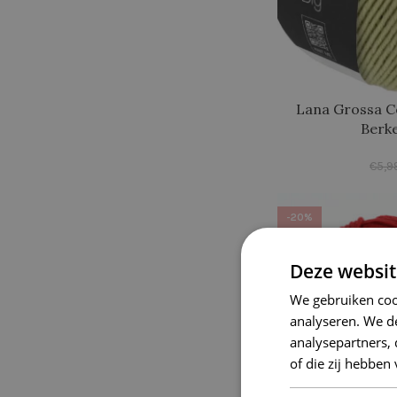
Lana Grossa C
Berk
€
5,9
-20%
Deze websit
We gebruiken coo
analyseren. We de
analysepartners,
of die zij hebbe