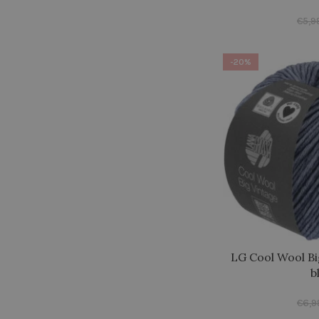
€
5,9
-20%
LG Cool Wool Big
b
€
6,9