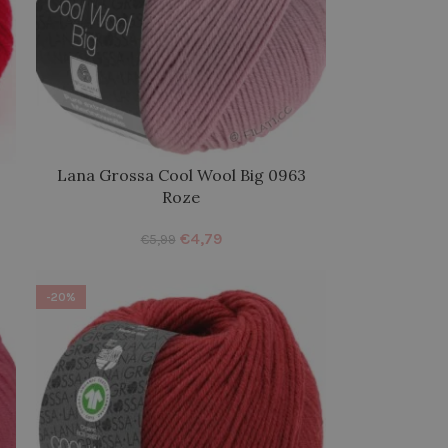
Lana Grossa Cool Wool Big 0963
Roze
€
4,79
€
5,99
-20%