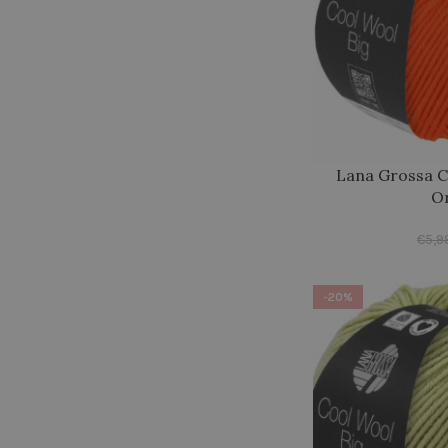
Lana Grossa C
O
€
5,9
-20%