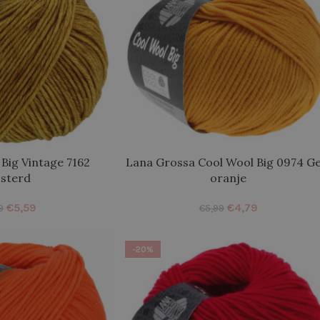
Big Vintage 7162
Lana Grossa Cool Wool Big 0974 Ge
sterd
oranje
€
5,59
€
4,79
9
€
5,99
-20%