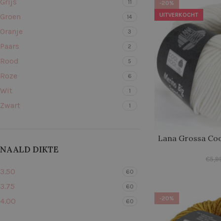
Grijs
11
-20%
UITVERKOCHT
Groen
14
Oranje
3
Paars
2
Rood
5
Roze
6
Wit
1
Zwart
1
Lana Grossa Coo
NAALD DIKTE
€
5,9
3.50
60
3.75
60
-20%
4.00
60