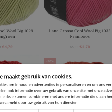
ool Wool Big 1029
Lana Grossa Cool Wool Big 1032
engroen
Framboos
€
4,79
€
4,79
9
€
5,99
-20%
e maakt gebruik van cookies.
kies om inhoud en advertenties te personaliseren en om ons ver
len ook informatie over uw gebruik van onze site met onze adver
 die deze kunnen combineren met andere informatie die u aan hen
n verzameld door uw gebruik van hun diensten.
Lees verder