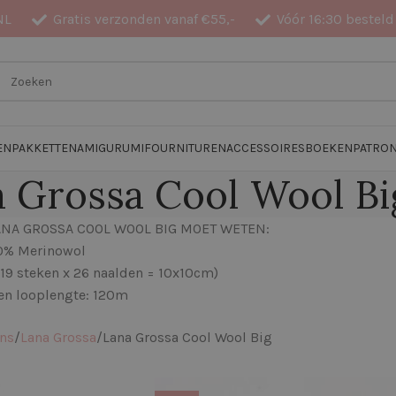
NL
Gratis verzonden vanaf €55,-
Vóór 16:30 besteld
EN
PAKKETTEN
AMIGURUMI
FOURNITUREN
ACCESSOIRES
BOEKEN
PATRO
 Grossa Cool Wool Bi
LANA GROSSA COOL WOOL BIG MOET WETEN:
00% Merinowol
(19 steken x 26 naalden = 10x10cm)
en looplengte: 120m
ens
Lana Grossa
Lana Grossa Cool Wool Big