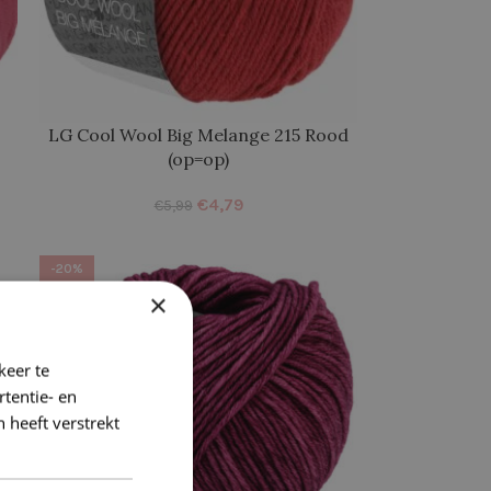
LG Cool Wool Big Melange 215 Rood
(op=op)
€
4,79
€
5,99
-20%
×
keer te
tentie- en
 heeft verstrekt