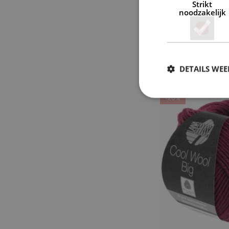
Strikt
noodzakelijk
Lana Grossa C
Donk
DETAILS WE
€
5,9
-20%