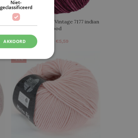
Niet-
geclassificeerd
ge
LG Cool Wool Big Vintage 7177 indian
rood
€
5,59
AKKOORD
€
6,99
-20%