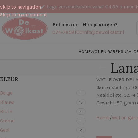
Lage verzendkosten vanaf €4,99 binnen 
Skip to navigation
Skip to main content
Bel ons op
Heb je vragen?
074-7858100
info@dewolkast.nl
HOME
WOL EN GARENS
NAALD
Lana
KLEUR
WAT JE OVER DE 
Samenstelling: 1
Beige
1
Naalddikte: 3,5-4 
Blauw
Gewicht: 50 gram 
13
Bruin
4
Home
Wol en gar
Creme
1
Geel
2