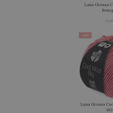
Lana Grossa C
Bour
€
5,9
-20%
Lana Grossa Coo
163