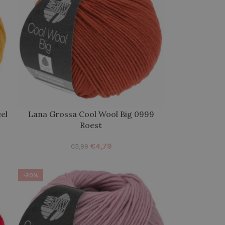
el
Lana Grossa Cool Wool Big 0999
Roest
€
4,79
€
5,99
-20%