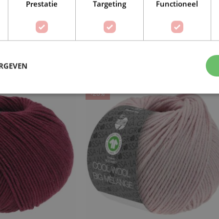
Prestatie
Targeting
Functioneel
ool Wool Big 0924
Lana Grossa Cool Wool Big Melan
er rood
1628 Rood
€
4,79
€
4,79
ERGEVEN
9
€
5,99
-20%