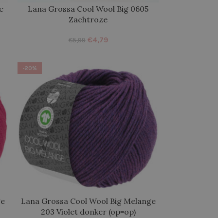
e
Lana Grossa Cool Wool Big 0605
Zachtroze
€
4,79
€
5,99
-20%
ge
Lana Grossa Cool Wool Big Melange
203 Violet donker (op=op)