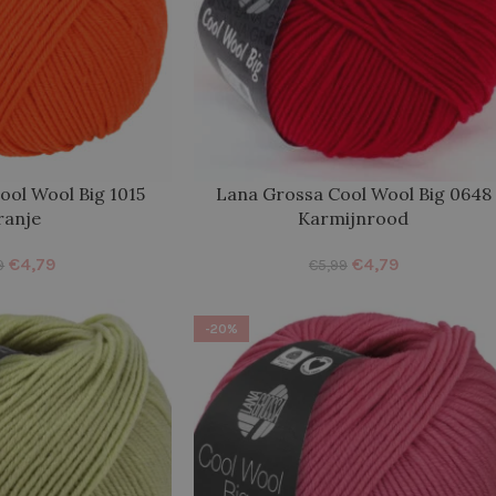
ool Wool Big 1015
Lana Grossa Cool Wool Big 0648
ranje
Karmijnrood
€
4,79
€
4,79
9
€
5,99
-20%