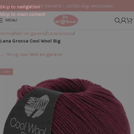
Vóór 16:30 besteld = zelfde dag verzonden
Skip to navigation
Skip to main content
MENU
Home
Wol en garens
Lana Grossa
Lana Grossa Cool Wool Big
← Terug naar
Wol en garens
-20%