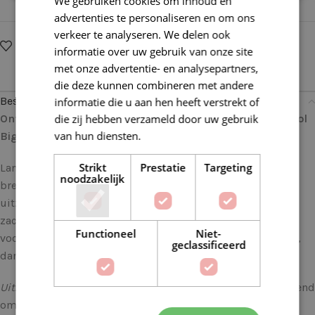
We gebruiken cookies om inhoud en
advertenties te personaliseren en om ons
verkeer te analyseren. We delen ook
Op verlanglijstje
Delen:
informatie over uw gebruik van onze site
met onze advertentie- en analysepartners,
die deze kunnen combineren met andere
Beschrijving
informatie die u aan hen heeft verstrekt of
die zij hebben verzameld door uw gebruik
Ontdek de Veelzijdigheid van deze Lana Grossa Cool Wool
van hun diensten.
Lees verder
Big 1000 Bourgondisch
Strikt
Prestatie
Targeting
Lana Grossa Cool Wool Big garen is de droom van elke
noodzakelijk
breister en haakster. Dit garen staat bekend om zijn
uitzonderlijke kwaliteit, veelzijdigheid en ongeëvenaarde
zachtheid. Als je op zoek bent naar een garen dat perfect is
Functioneel
Niet-
voor allerlei projecten, van kledingstukken tot accessoires,
geclassificeerd
dan is Cool Wool Big precies wat je nodig hebt.
Uitzonderlijke Kwaliteit
: Lana Grossa staat wereldwijd bekend
om zijn hoogwaardige garens, en Cool Wool Big is geen