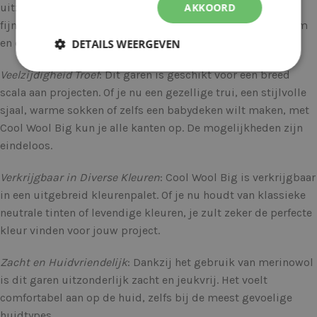
AKKOORD
uitzondering. Het is gemaakt van 100% merinowol van de
fijnste kwaliteit, wat resulteert in een garen dat zacht, warm
en duurzaam is.
DETAILS WEERGEVEN
Veelzijdigheid Troef
: Dit garen is geschikt voor een breed
scala aan projecten. Of je nu een gezellige trui, een stijlvolle
sjaal, warme sokken of zelfs een babydeken wilt maken, met
Cool Wool Big kun je alle kanten op. De mogelijkheden zijn
eindeloos.
Verkrijgbaar in Diverse Kleuren
: Cool Wool Big is verkrijgbaar
in een uitgebreid kleurenpalet. Of je nu houdt van klassieke
neutrale tinten of levendige kleuren, je zult zeker de perfecte
kleur vinden voor jouw project.
Zacht en Huidvriendelijk
: Dankzij het gebruik van merinowol
is dit garen uitzonderlijk zacht en jeukvrij. Het voelt
comfortabel aan op de huid, zelfs bij de meest gevoelige
huidtypes.