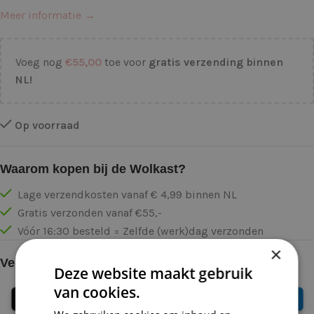
Meer informatie →
Voeg nog
€
55,00
toe voor
gratis verzending binnen
NL!
Op voorraad
Waarom kopen bij de Wolkast?
Lage verzendkosten vanaf € 4,99 binnen NL
Gratis verzonden vanaf €55,-
Vóór 16:30 besteld = Zelfde (werk)dag verzonden
×
Veilig online betalen
Deze website maakt gebruik
van cookies.