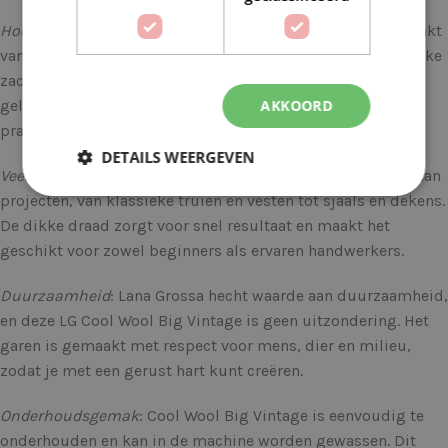
Hoogwaardige Materialen
: Cool Wool Big Vintage is gemaakt
van hoogwaardige merinowol, wat zorgt voor een natuurlijke
zachtheid en warmte. De wol is afkomstig van gezonde en
AKKOORD
gelukkige schapen en wordt met zorg verwerkt tot dit
prachtige garen.
DETAILS WEERGEVEN
Veelzijdigheid
: Dit garen is geschikt voor een breed scala aan
projecten, van klassieke truien en vesten tot sjaals en dekens.
De dikke draad zorgt voor snel resultaat en maakt het
geschikt voor zowel beginners als ervaren handwerkers.
Duurzaamheid
: Lana Grossa hecht waarde aan duurzaamheid,
en deze LG Cool Wool Big Vintage is geen uitzondering. Het
garen is gemaakt met respect voor mens, dier en milieu,
zodat je met een gerust hart kunt creëren.
Onderhoudsgemak
: Cool Wool Big Vintage is eenvoudig te
onderhouden en kan in de machine worden gewassen. Dit