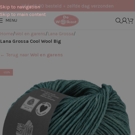
Vóór 16:30 besteld = zelfde dag verzonden
Skip to navigation
Skip to main content
MENU
Home
Wol en garens
Lana Grossa
Lana Grossa Cool Wool Big
← Terug naar
Wol en garens
-20%