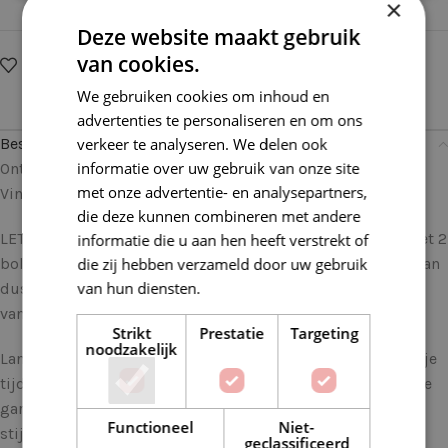
×
Deze website maakt gebruik
van cookies.
Op verlanglijstje
Delen:
We gebruiken cookies om inhoud en
advertenties te personaliseren en om ons
verkeer te analyseren. We delen ook
Beschrijving
informatie over uw gebruik van onze site
Ontdek de Tijdloze Elegantie van deze LG Cool Wool Big
met onze advertentie- en analysepartners,
Vintage 7179 Petrol
die deze kunnen combineren met andere
LET OP: LANA GROSSA adviseert om dit garen om en om met 2
informatie die u aan hen heeft verstrekt of
die zij hebben verzameld door uw gebruik
bollen te breien, dit garen wordt met de hand geverfd en kan
van hun diensten.
Lees verder
dus kleine verschillen in intensiteit van kleur hebben,
vandaar ook de naam Vintage.
Strikt
Prestatie
Targeting
noodzakelijk
Lana Grossa Cool Wool Big Vintage garen brengt een vleugje
tijdloze elegantie in je brei- en haakprojecten. Dit prachtige
garen is perfect voor diegenen die op zoek zijn naar een
Functioneel
Niet-
stijlvolle en klassieke uitstraling.
geclassificeerd