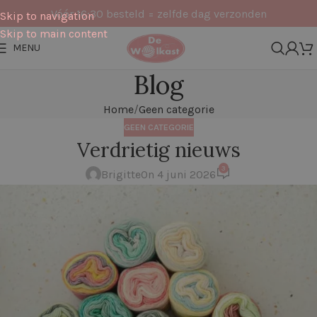
Vóór 16:30 besteld = zelfde dag verzonden
Skip to navigation
Skip to main content
MENU
Blog
Home
Geen categorie
GEEN CATEGORIE
Verdrietig nieuws
3
Brigitte
On 4 juni 2026